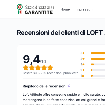
LOFT ATTITUDE
Home
Impressum
9,4/10
(3 229 recensioni)
Valutazione globale: 9,4 su 10
Recensioni dei clienti di LO
5
9,4
4
/10
3
Valutazione globale: 9,4 su 1
2
Basata su 3 229 recensioni pubblicate
1
Riepilogo delle recensioni
Loft Attitude offre consegne rapide e molto curate, c
mantengono in perfette condizioni articoli grandi e frag