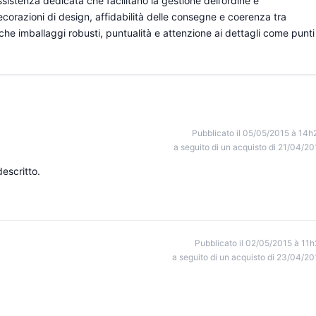
assistenza dedicata che facilitano la gestione dell’ordine e
decorazioni di design, affidabilità delle consegne e coerenza tra
che imballaggi robusti, puntualità e attenzione ai dettagli come punti
Pubblicato il 05/05/2015 à 14h
a seguito di un acquisto di 21/04/20
escritto.
Pubblicato il 02/05/2015 à 11h
a seguito di un acquisto di 23/04/20