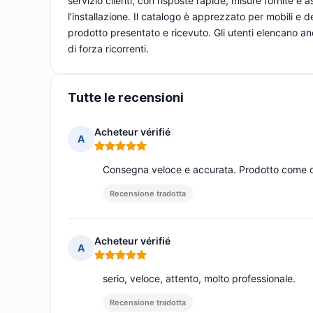
servizio clienti, con risposte rapide, misure fornite e 
l’installazione. Il catalogo è apprezzato per mobili e 
prodotto presentato e ricevuto. Gli utenti elencano an
di forza ricorrenti.
Tutte le recensioni
Acheteur vérifié
A
Nota: 5 su 5
Consegna veloce e accurata. Prodotto come d
Recensione tradotta
Acheteur vérifié
A
Nota: 5 su 5
serio, veloce, attento, molto professionale.
Recensione tradotta