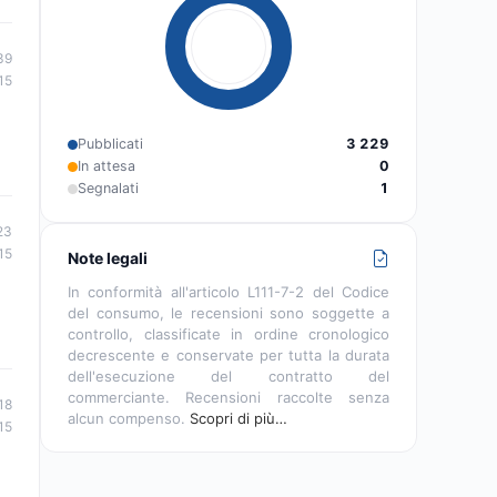
39
15
Pubblicati
3 229
In attesa
0
Segnalati
1
23
15
Note legali
In conformità all'articolo L111-7-2 del Codice
del consumo, le recensioni sono soggette a
controllo, classificate in ordine cronologico
decrescente e conservate per tutta la durata
dell'esecuzione del contratto del
commerciante. Recensioni raccolte senza
18
alcun compenso.
Scopri di più…
15