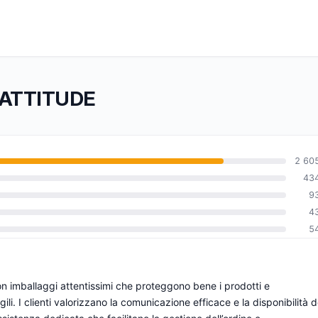
FT ATTITUDE
2 60
43
9
0
4
5
on imballaggi attentissimi che proteggono bene i prodotti e
ili. I clienti valorizzano la comunicazione efficace e la disponibilità d