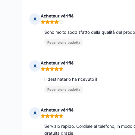
Acheteur vérifié
A
Nota: 4 su 5
Sono molto soddisfatto della qualità del prodot
Recensione tradotta
Acheteur vérifié
A
Nota: 5 su 5
Il destinatario ha ricevuto il
Recensione tradotta
Acheteur vérifié
A
Nota: 5 su 5
Servizio rapido. Cordiale al telefono, in mod
gratuita grazie