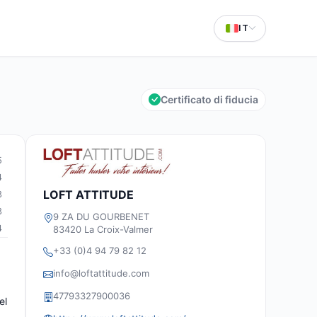
IT
Certificato di fiducia
5
4
LOFT ATTITUDE
3
3
9 ZA DU GOURBENET
4
83420 La Croix-Valmer
+33 (0)4 94 79 82 12
info@loftattitude.com
47793327900036
el