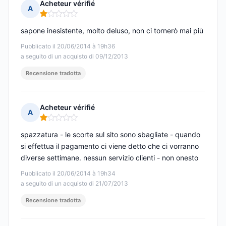
Acheteur vérifié
A
Nota: 1 su 5
sapone inesistente, molto deluso, non ci tornerò mai più
Pubblicato il 20/06/2014 à 19h36
a seguito di un acquisto di 09/12/2013
Recensione tradotta
Acheteur vérifié
A
Nota: 1 su 5
spazzatura - le scorte sul sito sono sbagliate - quando
si effettua il pagamento ci viene detto che ci vorranno
diverse settimane. nessun servizio clienti - non onesto
Pubblicato il 20/06/2014 à 19h34
a seguito di un acquisto di 21/07/2013
Recensione tradotta