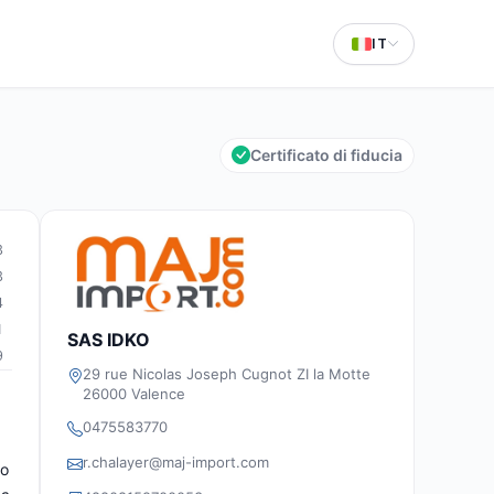
IT
Certificato di fiducia
3
3
4
1
SAS IDKO
9
29 rue Nicolas Joseph Cugnot ZI la Motte
26000 Valence
0475583770
r.chalayer@maj-import.com
no