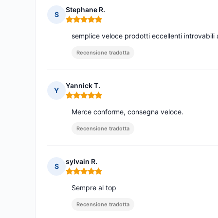
Stephane R.
S
Nota: 5 su 5
semplice veloce prodotti eccellenti introvabili 
Recensione tradotta
Yannick T.
Y
Nota: 5 su 5
Merce conforme, consegna veloce.
Recensione tradotta
sylvain R.
S
Nota: 5 su 5
Sempre al top
Recensione tradotta