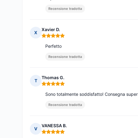
Recensione tradotta
Xavier D.
X
Nota: 5 su 5
Perfetto
Recensione tradotta
Thomas G.
T
Nota: 5 su 5
Sono totalmente soddisfatto! Consegna super 
Recensione tradotta
VANESSA B.
V
Nota: 5 su 5