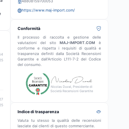
na
48808159700053
https://www.maj-import.com/
e
Conformità
Il processo di raccolta e gestione delle
valutazioni del sito
MAJ-IMPORT.COM
è
conforme e rispetta i requisiti di qualità e
trasparenza definiti dalla Società Recensioni
44
Garantite e dall'Articolo L111-7-2 del Codice
25
del consumo.
Nicolas Duval, Presidente di
Società Recensioni Garantite
27
25
Indice di trasparenza
Valuta tu stesso la qualità delle recensioni
lasciate dai clienti di questo commerciante.