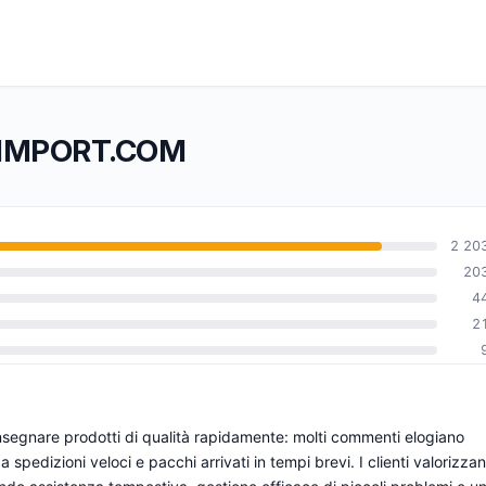
AJ-IMPORT.COM
2 20
20
4
0
2
gnare prodotti di qualità rapidamente: molti commenti elogiano
spedizioni veloci e pacchi arrivati in tempi brevi. I clienti valorizza