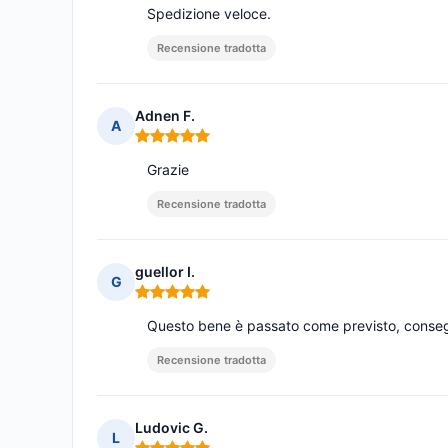
Spedizione veloce.
Recensione tradotta
Adnen F.
A
Nota: 5 su 5
Grazie
Recensione tradotta
guellor I.
G
Nota: 5 su 5
Questo bene è passato come previsto, conse
Recensione tradotta
Ludovic G.
L