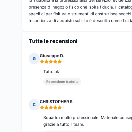
l’affidabilità e la professionalità del servizio, eviden
presenza di negozio fisico che ispira fiducia. Il catal
specifici per finitura e strumenti di costruzione secch
l’esperienza di acquisto sul sito è descritta come fluid
Tutte le recensioni
Giuseppe D.
G
Nota: 5 su 5
Tutto ok
Recensione tradotta
CHRISTOPHER S.
C
Nota: 5 su 5
Squadra molto professionale. Materiale conse
grazie a tutto il team.