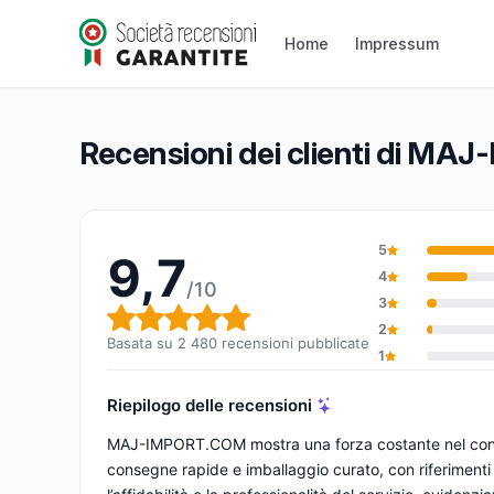
MAJ-IMPORT.COM
9,7/10
(2 480 recensioni)
Home
Impressum
Valutazione globale: 9,7 su 10
Recensioni dei clienti di M
5
9,7
4
/10
3
Valutazione globale: 9,7 su 1
2
Basata su 2 480 recensioni pubblicate
1
Riepilogo delle recensioni
MAJ-IMPORT.COM mostra una forza costante nel conse
consegne rapide e imballaggio curato, con riferimenti a 