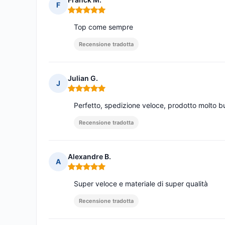
F
Nota: 5 su 5
Top come sempre
Recensione tradotta
Julian G.
J
Nota: 5 su 5
Perfetto, spedizione veloce, prodotto molto bu
Recensione tradotta
Alexandre B.
A
Nota: 5 su 5
Super veloce e materiale di super qualità
Recensione tradotta