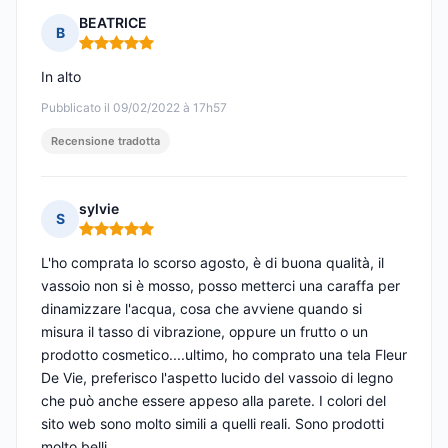
BEATRICE
B
Nota: 5 su 5
In alto
Pubblicato il 09/02/2022 à 17h57
Recensione tradotta
sylvie
S
Nota: 5 su 5
L'ho comprata lo scorso agosto, è di buona qualità, il
vassoio non si è mosso, posso metterci una caraffa per
dinamizzare l'acqua, cosa che avviene quando si
misura il tasso di vibrazione, oppure un frutto o un
prodotto cosmetico....ultimo, ho comprato una tela Fleur
De Vie, preferisco l'aspetto lucido del vassoio di legno
che può anche essere appeso alla parete. I colori del
sito web sono molto simili a quelli reali. Sono prodotti
molto belli.