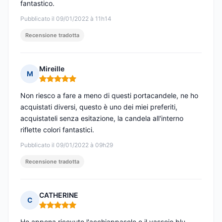
fantastico.
Pubblicato il 09/01/2022 à 11h14
Recensione tradotta
Mireille
M
Nota: 5 su 5
Non riesco a fare a meno di questi portacandele, ne ho
acquistati diversi, questo è uno dei miei preferiti,
acquistateli senza esitazione, la candela all'interno
riflette colori fantastici.
Pubblicato il 09/01/2022 à 09h29
Recensione tradotta
CATHERINE
C
Nota: 5 su 5
Ho appena ricevuto l'acchiappasole e il vassoio blu