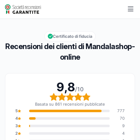
Mandalashop-online
9,8/10
Valutazione globale: 9,8 su 10
Certificato di fiducia
Recensioni dei clienti di Mandalashop-
online
9,8
/10
Valutazione globale: 9,8
Basata su 861 recensioni pubblicate
5
777
4
70
3
9
2
4