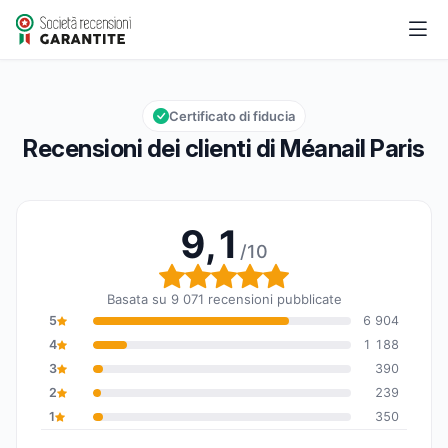
Méanail Paris
9,1/10
Valutazione globale: 9,1 su 10
Certificato di fiducia
Recensioni dei clienti di Méanail Paris
9,1
/10
Valutazione globale: 9,1
Basata su 9 071 recensioni pubblicate
5
6 904
4
1 188
3
390
2
239
1
350