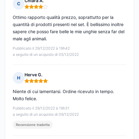
Chiara A.
C
Nota: 4 su 5
Ottimo rapporto qualità prezzo, soprattutto per la
quantità di prodotti presenti nel set. È bellissimo inoltre
sapere che posso fare belle le mie unghie senza far del
male agli animali.
Pubblicato il 29/12/2022 à 19h42
a seguito di un acquisto di 05/12/2022
Herve G.
H
Nota: 5 su 5
Niente di cui lamentarsi. Ordine ricevuto in tempo.
Molto felice.
Pubblicato il 29/12/2022 à 19h31
a seguito di un acquisto di 09/12/2022
Recensione tradotta