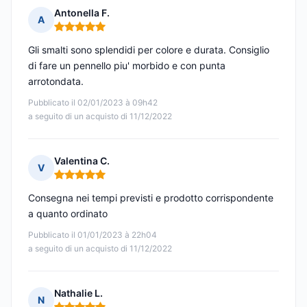
Antonella F.
A
Nota: 5 su 5
Gli smalti sono splendidi per colore e durata. Consiglio
di fare un pennello piu' morbido e con punta
arrotondata.
Pubblicato il 02/01/2023 à 09h42
a seguito di un acquisto di 11/12/2022
Valentina C.
V
Nota: 5 su 5
Consegna nei tempi previsti e prodotto corrispondente
a quanto ordinato
Pubblicato il 01/01/2023 à 22h04
a seguito di un acquisto di 11/12/2022
Nathalie L.
N