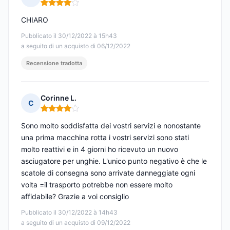
Nota: 4 su 5
CHIARO
Pubblicato il 30/12/2022 à 15h43
a seguito di un acquisto di 06/12/2022
Recensione tradotta
Corinne L.
C
Nota: 4 su 5
Sono molto soddisfatta dei vostri servizi e nonostante
una prima macchina rotta i vostri servizi sono stati
molto reattivi e in 4 giorni ho ricevuto un nuovo
asciugatore per unghie. L'unico punto negativo è che le
scatole di consegna sono arrivate danneggiate ogni
volta =il trasporto potrebbe non essere molto
affidabile? Grazie a voi consiglio
Pubblicato il 30/12/2022 à 14h43
a seguito di un acquisto di 09/12/2022