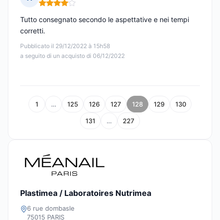
Nota: 4 su 5
Tutto consegnato secondo le aspettative e nei tempi
corretti.
Pubblicato il 29/12/2022 à 15h58
a seguito di un acquisto di 06/12/2022
1
…
125
126
127
128
129
130
131
…
227
Plastimea / Laboratoires Nutrimea
6 rue dombasle
75015 PARIS