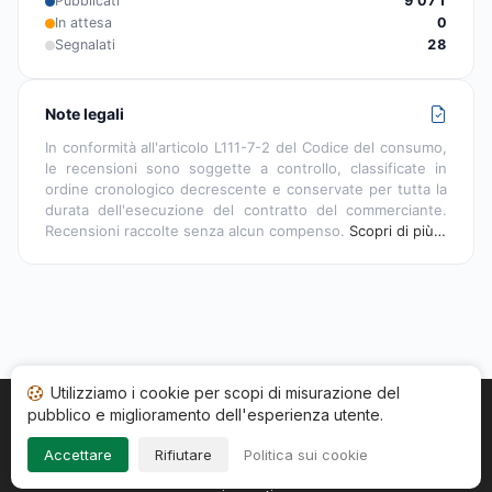
Pubblicati
9 071
In attesa
0
Segnalati
28
Note legali
In conformità all'articolo L111-7-2 del Codice del consumo,
le recensioni sono soggette a controllo, classificate in
ordine cronologico decrescente e conservate per tutta la
durata dell'esecuzione del contratto del commerciante.
Recensioni raccolte senza alcun compenso.
Scopri di più…
Utilizziamo i cookie per scopi di misurazione del
pubblico e miglioramento dell'esperienza utente.
Home
Stato recensioni
Categorie
CGU
Cookie
Impressum
Accettare
Rifiutare
Politica sui cookie
Copyright © 2026
Società Recensioni Garantite
. Tutti i diritti