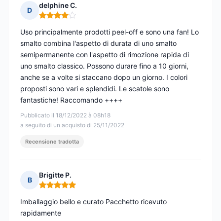
delphine C.
D
Nota: 4 su 5
Uso principalmente prodotti peel-off e sono una fan! Lo
smalto combina l'aspetto di durata di uno smalto
semipermanente con l'aspetto di rimozione rapida di
uno smalto classico. Possono durare fino a 10 giorni,
anche se a volte si staccano dopo un giorno. I colori
proposti sono vari e splendidi. Le scatole sono
fantastiche! Raccomando ++++
Pubblicato il 18/12/2022 à 08h18
a seguito di un acquisto di 25/11/2022
Recensione tradotta
Brigitte P.
B
Nota: 5 su 5
Imballaggio bello e curato Pacchetto ricevuto
rapidamente