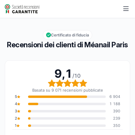
Méanail Paris
9,1/10
Valutazione globale: 9,1 su 10
Certificato di fiducia
Recensioni dei clienti di Méanail Paris
9,1
/10
Valutazione globale: 9,1
Basata su 9 071 recensioni pubblicate
5
6 904
4
1 188
3
390
2
239
1
350