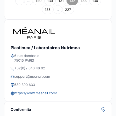
1
…
129
130
131
132
133
134
135
…
227
Plastimea / Laboratoires Nutrimea
6 rue dombasle
75015 PARIS
+32(0)2 640 48 02
support@meanail.com
539 390 633
https://www.meanail.com/
Conformità