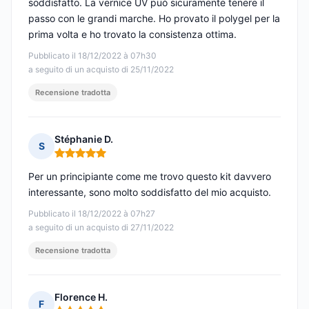
soddisfatto. La vernice UV può sicuramente tenere il
passo con le grandi marche. Ho provato il polygel per la
prima volta e ho trovato la consistenza ottima.
Pubblicato il 18/12/2022 à 07h30
a seguito di un acquisto di 25/11/2022
Recensione tradotta
Stéphanie D.
S
Nota: 5 su 5
Per un principiante come me trovo questo kit davvero
interessante, sono molto soddisfatto del mio acquisto.
Pubblicato il 18/12/2022 à 07h27
a seguito di un acquisto di 27/11/2022
Recensione tradotta
Florence H.
F