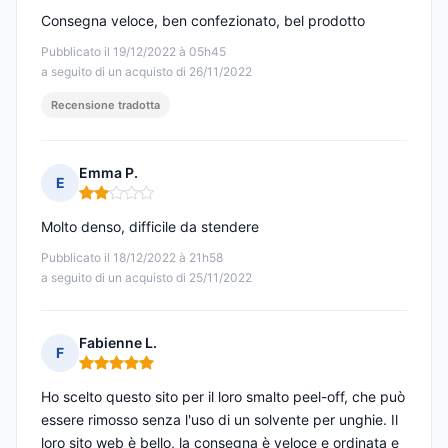
Consegna veloce, ben confezionato, bel prodotto
Pubblicato il 19/12/2022 à 05h45
a seguito di un acquisto di 26/11/2022
Recensione tradotta
Emma P.
E
Nota: 2 su 5
Molto denso, difficile da stendere
Pubblicato il 18/12/2022 à 21h58
a seguito di un acquisto di 25/11/2022
Fabienne L.
F
Nota: 5 su 5
Ho scelto questo sito per il loro smalto peel-off, che può
essere rimosso senza l'uso di un solvente per unghie. Il
loro sito web è bello, la consegna è veloce e ordinata e