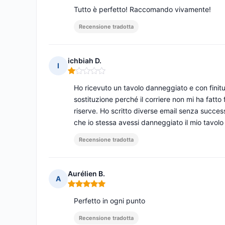
Tutto è perfetto! Raccomando vivamente!
Recensione tradotta
ichbiah D.
I
Nota: 1 su 5
Ho ricevuto un tavolo danneggiato e con fin
sostituzione perché il corriere non mi ha fatt
riserve. Ho scritto diverse email senza succes
che io stessa avessi danneggiato il mio tavolo
Recensione tradotta
Aurélien B.
A
Nota: 5 su 5
Perfetto in ogni punto
Recensione tradotta