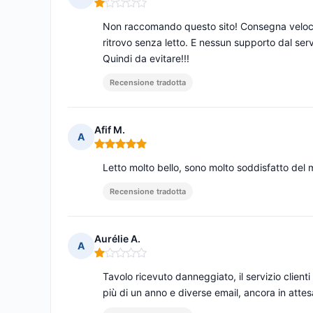
Nota: 1 su 5
Non raccomando questo sito! Consegna veloce 
ritrovo senza letto. E nessun supporto dal ser
Quindi da evitare!!!
Recensione tradotta
Afif M.
A
Nota: 5 su 5
Letto molto bello, sono molto soddisfatto del 
Recensione tradotta
Aurélie A.
A
Nota: 1 su 5
Tavolo ricevuto danneggiato, il servizio clien
più di un anno e diverse email, ancora in attesa