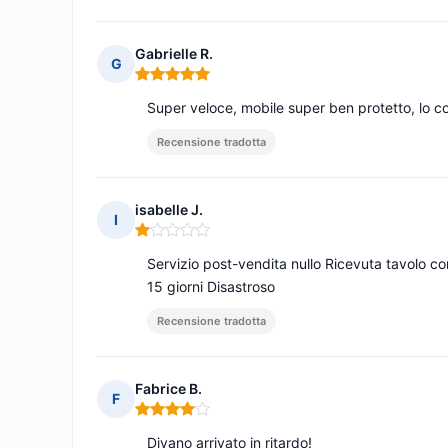
Gabrielle R.
G
Nota: 5 su 5
Super veloce, mobile super ben protetto, lo con
Recensione tradotta
isabelle J.
I
Nota: 1 su 5
Servizio post-vendita nullo Ricevuta tavolo co
15 giorni Disastroso
Recensione tradotta
Fabrice B.
F
Nota: 4 su 5
Divano arrivato in ritardo!