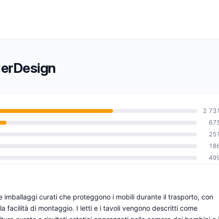
blerDesign
2 73
67
25
0
18
49
imballaggi curati che proteggono i mobili durante il trasporto, con
la facilità di montaggio. I letti e i tavoli vengono descritti come