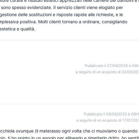
niture curate e risultati estetici apprezzati nelle camere dei bambini e 
à sono spesso evidenziate. Il servizio clienti viene elogiato per
 gestione delle sostituzioni e risposte rapide alle richieste, e le
lessiva positiva. Molti clienti tornano a ordinare, consigliando
stetica e qualità.
Pubblicato il 07/08/2025 à 06h
a seguito di un acquisto di 24/06/20
Pubblicato il 06/08/2025 à 06h
a seguito di un acquisto di 17/07/20
scricchiola ovunque (il materasso ogni volta che ci muoviamo o quando 
, ti ho spinto in un angolo per allinearlo e rimetterlo dritto, ho senti