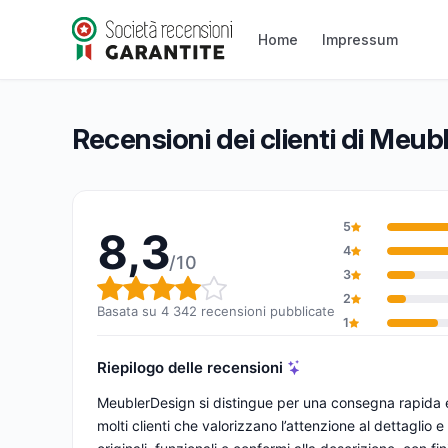
MeublerDesign
Home
Impressum
8,3/10
(4 342 recensioni)
Valutazione globale: 8,3 su 10
Recensioni dei clienti di Meu
5
8,3
4
/10
3
Valutazione globale: 8,3 su 1
2
Basata su 4 342 recensioni pubblicate
1
Riepilogo delle recensioni
MeublerDesign si distingue per una consegna rapida e 
molti clienti che valorizzano l’attenzione al dettaglio e 