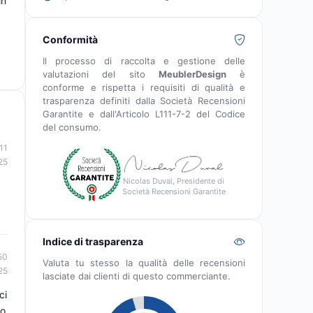
in
Conformità
Il processo di raccolta e gestione delle
valutazioni del sito
MeublerDesign
è
conforme e rispetta i requisiti di qualità e
trasparenza definiti dalla Società Recensioni
Garantite e dall'Articolo L111-7-2 del Codice
del consumo.
11
25
Nicolas Duval, Presidente di
Società Recensioni Garantite
Indice di trasparenza
50
Valuta tu stesso la qualità delle recensioni
25
lasciate dai clienti di questo commerciante.
ci
to