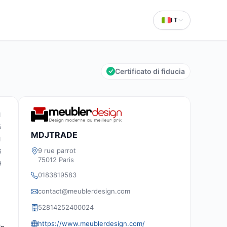
IT
Certificato di fiducia
1
5
MDJTRADE
1
9 rue parrot
6
75012 Paris
9
0183819583
contact@meublerdesign.com
52814252400024
https://www.meublerdesign.com/