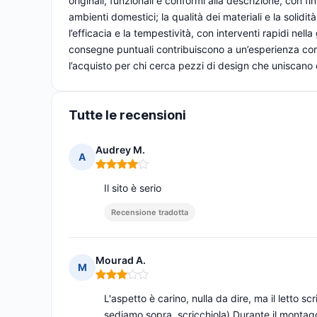
originali, funzionali e conformi alla descrizione, con fi
ambienti domestici; la qualità dei materiali e la solidit
l’efficacia e la tempestività, con interventi rapidi nella
consegne puntuali contribuiscono a un’esperienza comp
l’acquisto per chi cerca pezzi di design che uniscano e
Tutte le recensioni
Audrey M.
A
Nota: 4 su 5
Il sito è serio
Recensione tradotta
Mourad A.
M
Nota: 3 su 5
L'aspetto è carino, nulla da dire, ma il letto 
sediamo sopra, scricchiola) Durante il montaggio