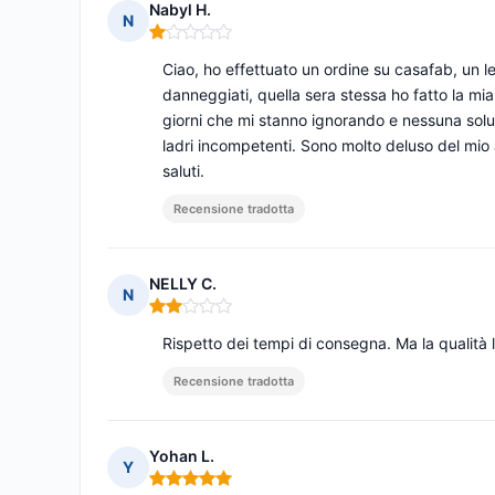
Nabyl H.
N
Nota: 1 su 5
Ciao, ho effettuato un ordine su casafab, un l
danneggiati, quella sera stessa ho fatto la mi
giorni che mi stanno ignorando e nessuna sol
ladri incompetenti. Sono molto deluso del mio 
saluti.
Recensione tradotta
NELLY C.
N
Nota: 2 su 5
Rispetto dei tempi di consegna. Ma la qualità la
Recensione tradotta
Yohan L.
Y
Nota: 5 su 5