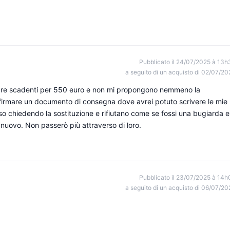
Pubblicato il 24/07/2025 à 13h
a seguito di un acquisto di 02/07/20
iture scadenti per 550 euro e non mi propongono nemmeno la
o firmare un documento di consegna dove avrei potuto scrivere le mie
so chiedendo la sostituzione e rifiutano come se fossi una bugiarda e
 nuovo. Non passerò più attraverso di loro.
Pubblicato il 23/07/2025 à 14h
a seguito di un acquisto di 06/07/20