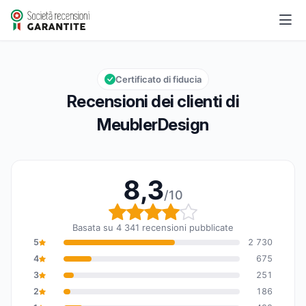
MeublerDesign
8,3/10
Valutazione globale: 8,3 su 10
Certificato di fiducia
Recensioni dei clienti di
MeublerDesign
8,3
/10
Valutazione globale: 8,
Basata su 4 341 recensioni pubblicate
5
2 730
4
675
3
251
2
186