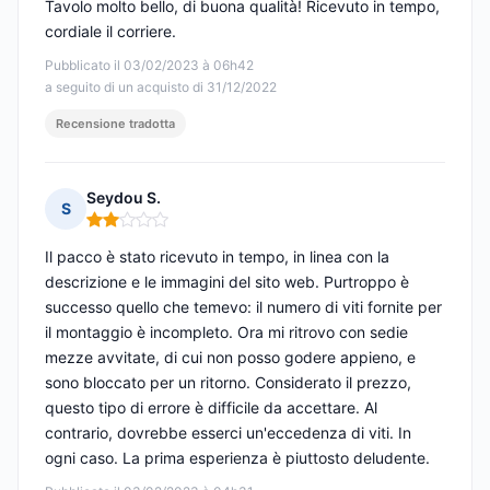
Tavolo molto bello, di buona qualità! Ricevuto in tempo,
cordiale il corriere.
Pubblicato il 03/02/2023 à 06h42
a seguito di un acquisto di 31/12/2022
Recensione tradotta
Seydou S.
S
Nota: 2 su 5
Il pacco è stato ricevuto in tempo, in linea con la
descrizione e le immagini del sito web. Purtroppo è
successo quello che temevo: il numero di viti fornite per
il montaggio è incompleto. Ora mi ritrovo con sedie
mezze avvitate, di cui non posso godere appieno, e
sono bloccato per un ritorno. Considerato il prezzo,
questo tipo di errore è difficile da accettare. Al
contrario, dovrebbe esserci un'eccedenza di viti. In
ogni caso. La prima esperienza è piuttosto deludente.