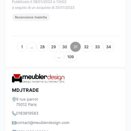
Pubblicato il 28/01/2023 à 12h02
a seguito di un acquisto di 25/01/2023
Recensione tradotta
1
…
28
29
30
31
32
33
34
…
109
MDJTRADE
9 rue parrot
75012 Paris
0183819583
contact@meublerdesign.com