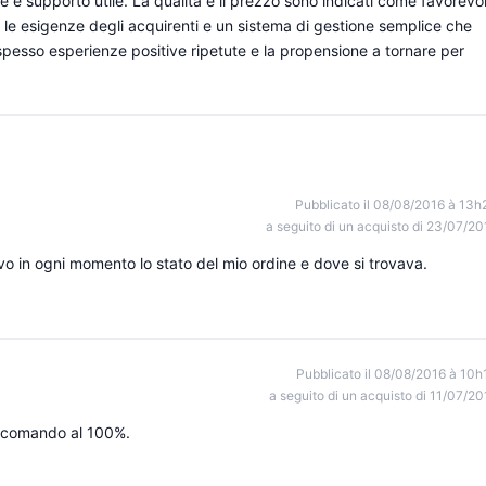
de e supporto utile. La qualità e il prezzo sono indicati come favorevol
 le esigenze degli acquirenti e un sistema di gestione semplice che
spesso esperienze positive ripetute e la propensione a tornare per
Pubblicato il 08/08/2016 à 13h
a seguito di un acquisto di 23/07/20
evo in ogni momento lo stato del mio ordine e dove si trovava.
Pubblicato il 08/08/2016 à 10h
a seguito di un acquisto di 11/07/20
accomando al 100%.