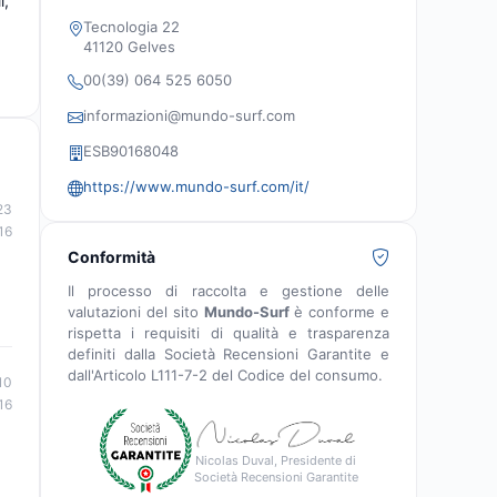
i,
appassionati.
Tecnologia 22
41120 Gelves
00(39) 064 525 6050
informazioni@mundo-surf.com
ESB90168048
https://www.mundo-surf.com/it/
23
16
Conformità
Il processo di raccolta e gestione delle
valutazioni del sito
Mundo-Surf
è conforme e
rispetta i requisiti di qualità e trasparenza
definiti dalla Società Recensioni Garantite e
dall'Articolo L111-7-2 del Codice del consumo.
10
16
Nicolas Duval, Presidente di
Società Recensioni Garantite