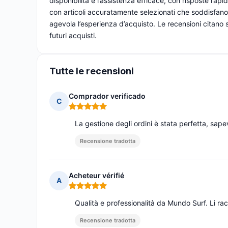
disponibilità e l’assistenza efficace, con risposte rapi
con articoli accuratamente selezionati che soddisfano
agevola l’esperienza d’acquisto. Le recensioni citano 
futuri acquisti.
Tutte le recensioni
Comprador verificado
C
Nota: 5 su 5
La gestione degli ordini è stata perfetta, sap
Recensione tradotta
Acheteur vérifié
A
Nota: 5 su 5
Qualità e professionalità da Mundo Surf. Li r
Recensione tradotta