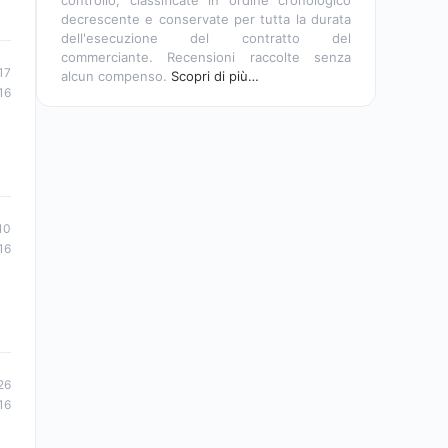
controllo, classificate in ordine cronologico
decrescente e conservate per tutta la durata
dell'esecuzione del contratto del
commerciante. Recensioni raccolte senza
17
alcun compenso.
Scopri di più…
16
10
16
26
16