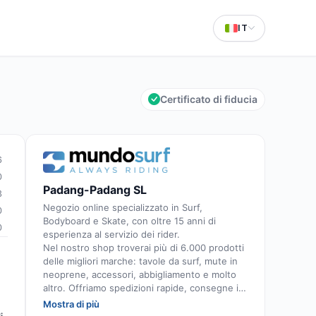
IT
Certificato di fiducia
6
0
Padang-Padang SL
3
Negozio online specializzato in Surf,
0
Bodyboard e Skate, con oltre 15 anni di
0
esperienza al servizio dei rider.
Nel nostro shop troverai più di 6.000 prodotti
delle migliori marche: tavole da surf, mute in
neoprene, accessori, abbigliamento e molto
altro. Offriamo spedizioni rapide, consegne in
tutto il mondo e un servizio di consulenza
Mostra di più
personalizzato, curato da surfisti esperti e