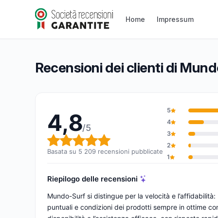
Mundo-Surf
Home
Impressum
4,8/5
(5 209 recensioni)
Valutazione globale: 4,8 su 5
Recensioni dei clienti di Mun
5
4,8
4
/5
3
Valutazione globale: 4,8 su 5
2
Basata su 5 209 recensioni pubblicate
1
Riepilogo delle recensioni
Mundo-Surf si distingue per la velocità e l’affidabili
puntuali e condizioni dei prodotti sempre in ottime cond