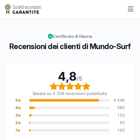
Mundo-Surf
4,8/5
Valutazione globale: 4,8 su 5
Certificato di fiducia
Recensioni dei clienti di Mundo-Surf
4,8
/5
Valutazione globale: 4,
Basata su 5 209 recensioni pubblicate
5
4 546
4
380
3
133
2
50
1
100