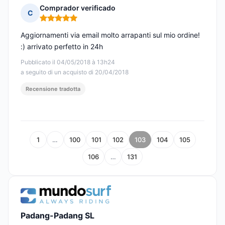
Comprador verificado
C
Nota: 5 su 5
Aggiornamenti via email molto arrapanti sul mio ordine!
:) arrivato perfetto in 24h
Pubblicato il 04/05/2018 à 13h24
a seguito di un acquisto di 20/04/2018
Recensione tradotta
1
…
100
101
102
103
104
105
106
…
131
Padang-Padang SL