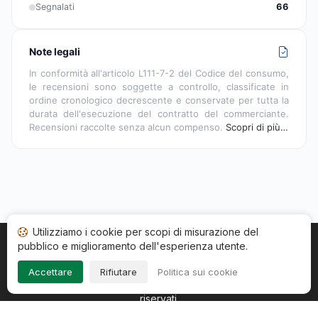
Segnalati
66
Note legali
In conformità all'articolo L111-7-2 del Codice del consumo,
le recensioni sono soggette a controllo, classificate in
ordine cronologico decrescente e conservate per tutta la
durata dell'esecuzione del contratto del commerciante.
Recensioni raccolte senza alcun compenso.
Scopri di più…
Utilizziamo i cookie per scopi di misurazione del
pubblico e miglioramento dell'esperienza utente.
Home
Stato recensioni
Categorie
CGU
Cookie
Impressum
Accettare
Rifiutare
Politica sui cookie
Copyright © 2026
Società Recensioni Garantite
. Tutti i diritti
riservati.