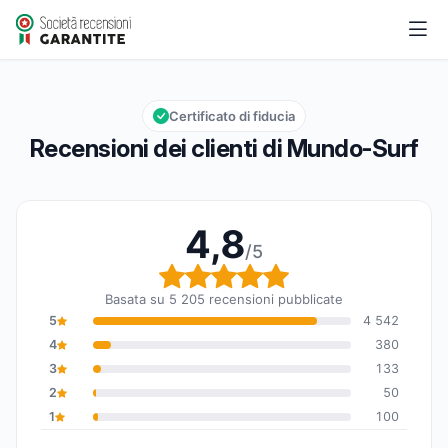
Mundo-Surf
4,8/5
Valutazione globale: 4,8 su 5
Certificato di fiducia
Recensioni dei clienti di Mundo-Surf
4,8
/5
Valutazione globale: 4,
Basata su 5 205 recensioni pubblicate
5
4 542
4
380
3
133
2
50
1
100