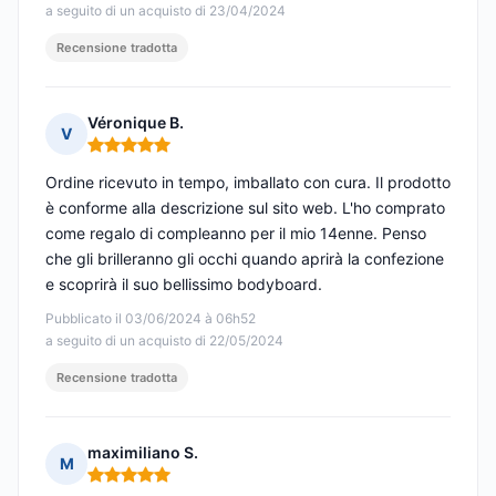
a seguito di un acquisto di 23/04/2024
Recensione tradotta
Véronique B.
V
Nota: 5 su 5
Ordine ricevuto in tempo, imballato con cura. Il prodotto
è conforme alla descrizione sul sito web. L'ho comprato
come regalo di compleanno per il mio 14enne. Penso
che gli brilleranno gli occhi quando aprirà la confezione
e scoprirà il suo bellissimo bodyboard.
Pubblicato il 03/06/2024 à 06h52
a seguito di un acquisto di 22/05/2024
Recensione tradotta
maximiliano S.
M
Nota: 5 su 5