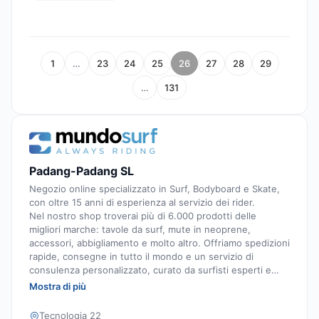
1
…
23
24
25
26
27
28
29
…
131
Padang-Padang SL
Negozio online specializzato in Surf, Bodyboard e Skate,
con oltre 15 anni di esperienza al servizio dei rider.
Nel nostro shop troverai più di 6.000 prodotti delle
migliori marche: tavole da surf, mute in neoprene,
accessori, abbigliamento e molto altro. Offriamo spedizioni
rapide, consegne in tutto il mondo e un servizio di
consulenza personalizzato, curato da surfisti esperti e
appassionati.
Mostra di più
Tecnologia 22