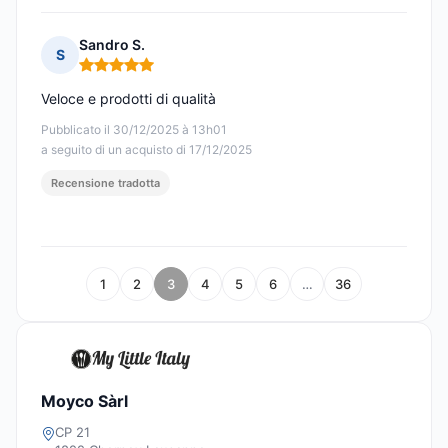
Sandro S.
S
Nota: 5 su 5
Veloce e prodotti di qualità
Pubblicato il 30/12/2025 à 13h01
a seguito di un acquisto di 17/12/2025
Recensione tradotta
1
2
3
4
5
6
…
36
Moyco Sàrl
CP 21