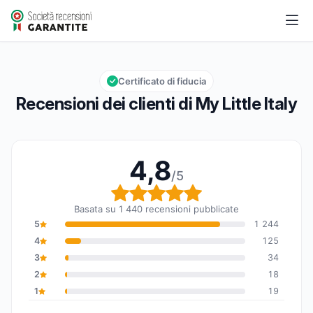
My Little Italy
4,8/5
Valutazione globale: 4,8 su 5
Certificato di fiducia
Recensioni dei clienti di My Little Italy
4,8
/5
Valutazione globale: 4,
Basata su 1 440 recensioni pubblicate
5
1 244
4
125
3
34
2
18
1
19