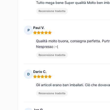
Tutto mega bene Super qualità Molto ben imba
Recensione tradotta
Paul V.
P
Nota: 5 su 5
Qualità molto buona, consegna perfetta. Purt
Nespresso :-(
Recensione tradotta
Dario C.
D
Nota: 5 su 5
Gli articoli erano ben imballati. Ciò che dovev
Recensione tradotta
Jan O.