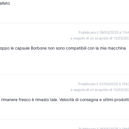
llato
Pubblicato il 28/05/2025 à 11h
a seguito di un acquisto di 13/05/20
roppo le capsule Borbone non sono compatibili con la mia macchina
Pubblicato il 27/05/2025 à 10h
a seguito di un acquisto di 13/05/20
a rimanere fresco è rimasto tale. Velocità di consegna e ottimi prodott
Pubblicato il 26/05/2025 à 16h