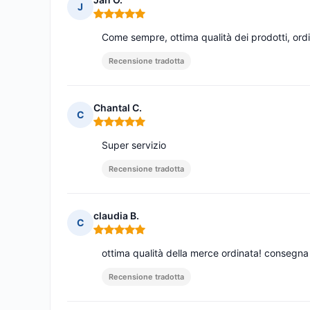
J
Nota: 5 su 5
Come sempre, ottima qualità dei prodotti, ordi
Recensione tradotta
Chantal C.
C
Nota: 5 su 5
Super servizio
Recensione tradotta
claudia B.
C
Nota: 5 su 5
ottima qualità della merce ordinata! consegna 
Recensione tradotta