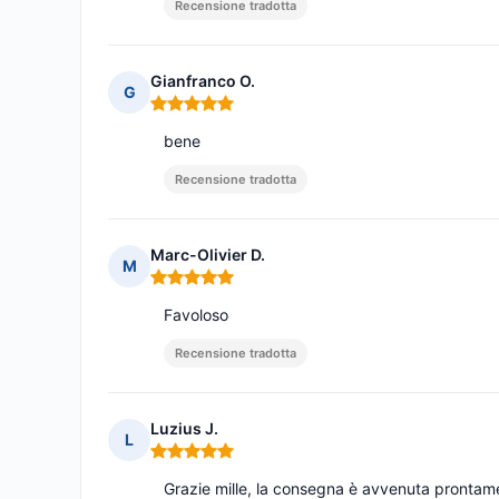
Recensione tradotta
Gianfranco O.
G
Nota: 5 su 5
bene
Recensione tradotta
Marc-Olivier D.
M
Nota: 5 su 5
Favoloso
Recensione tradotta
Luzius J.
L
Nota: 5 su 5
Grazie mille, la consegna è avvenuta prontamen