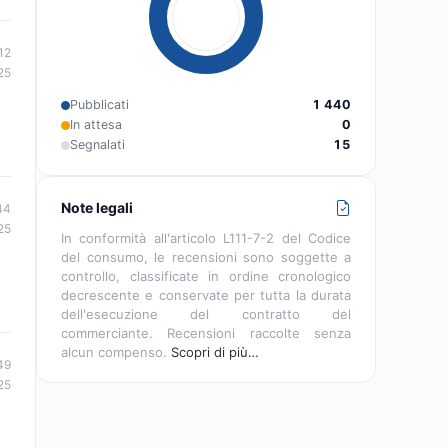
12
25
Pubblicati
1 440
In attesa
0
Segnalati
15
Note legali
44
25
In conformità all'articolo L111-7-2 del Codice
del consumo, le recensioni sono soggette a
controllo, classificate in ordine cronologico
decrescente e conservate per tutta la durata
dell'esecuzione del contratto del
commerciante. Recensioni raccolte senza
alcun compenso.
Scopri di più…
49
25