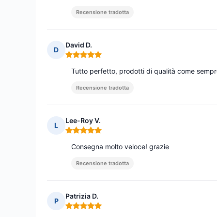
Recensione tradotta
David D.
D
Nota: 5 su 5
Tutto perfetto, prodotti di qualità come semp
Recensione tradotta
Lee-Roy V.
L
Nota: 5 su 5
Consegna molto veloce! grazie
Recensione tradotta
Patrizia D.
P
Nota: 5 su 5