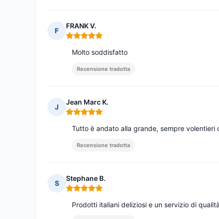
FRANK V.
F
Nota: 5 su 5
Molto soddisfatto
Recensione tradotta
Jean Marc K.
J
Nota: 5 su 5
Tutto è andato alla grande, sempre volentieri 
Recensione tradotta
Stephane B.
S
Nota: 5 su 5
Prodotti italiani deliziosi e un servizio di qualit