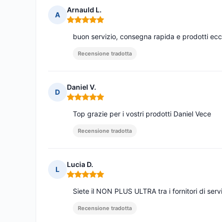
Arnauld L.
A
Nota: 5 su 5
buon servizio, consegna rapida e prodotti ecce
Recensione tradotta
Daniel V.
D
Nota: 5 su 5
Top grazie per i vostri prodotti Daniel Vece
Recensione tradotta
Lucia D.
L
Nota: 5 su 5
Siete il NON PLUS ULTRA tra i fornitori di serv
Recensione tradotta