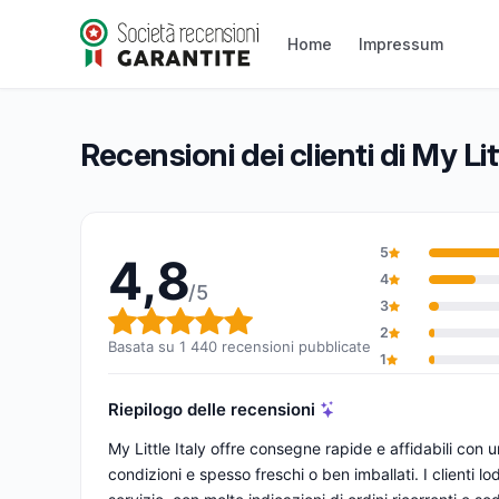
My Little Italy
Home
Impressum
4,8/5
(1 440 recensioni)
Valutazione globale: 4,8 su 5
Recensioni dei clienti di My Lit
5
4,8
4
/5
3
Valutazione globale: 4,8 su 5
2
Basata su 1 440 recensioni pubblicate
1
Riepilogo delle recensioni
My Little Italy offre consegne rapide e affidabili con 
condizioni e spesso freschi o ben imballati. I clienti lo