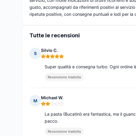
servizio, con molte indicazioni di ordini ricorrenti e s
gusto, accompagnati da riferimenti positivi al servizio
ripetute positive, con consegne puntuali e lodi per la qu
Tutte le recensioni
Silvio C.
S
Nota: 5 su 5
Super qualità e consegna turbo. Ogni ordine è
Recensione tradotta
Michael W.
M
Nota: 2 su 5
La pasta (Bucatini) era fantastica, ma il guanci
pacco.
Recensione tradotta