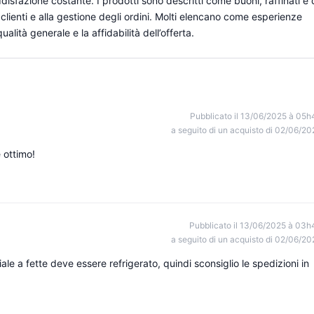
oddisfazione costante. I prodotti sono descritti come buoni, raffinati e 
 clienti e alla gestione degli ordini. Molti elencano come esperienze
alità generale e la affidabilità dell’offerta.
Pubblicato il 13/06/2025 à 05h
a seguito di un acquisto di 02/06/20
 ottimo!
Pubblicato il 13/06/2025 à 03h
a seguito di un acquisto di 02/06/20
ale a fette deve essere refrigerato, quindi sconsiglio le spedizioni in