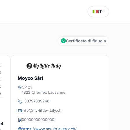
IT
Certificato di fiducia
4
5
Moyco Sàrl
4
8
CP 21
1822 Chernex Lausanne
9
+33797389248
info@my-little-italy.ch
00000000000000
el
https://www.my-little-italy.ch/