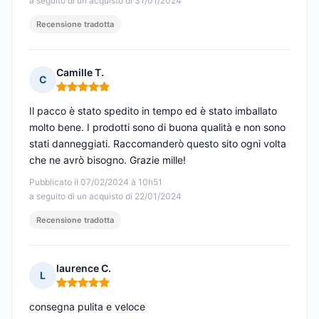
a seguito di un acquisto di 31/01/2024
Recensione tradotta
Camille T.
C
Nota: 5 su 5
Il pacco è stato spedito in tempo ed è stato imballato
molto bene. I prodotti sono di buona qualità e non sono
stati danneggiati. Raccomanderò questo sito ogni volta
che ne avrò bisogno. Grazie mille!
Pubblicato il 07/02/2024 à 10h51
a seguito di un acquisto di 22/01/2024
Recensione tradotta
laurence C.
L
Nota: 5 su 5
consegna pulita e veloce