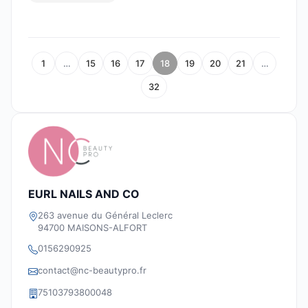
1
…
15
16
17
18
19
20
21
…
32
EURL NAILS AND CO
263 avenue du Général Leclerc
94700 MAISONS-ALFORT
0156290925
contact@nc-beautypro.fr
75103793800048