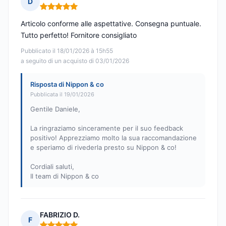
D
Nota: 5 su 5
Articolo conforme alle aspettative. Consegna puntuale.
Tutto perfetto! Fornitore consigliato
Pubblicato il 18/01/2026 à 15h55
a seguito di un acquisto di 03/01/2026
Risposta di Nippon & co
Pubblicata il 19/01/2026
Gentile Daniele,
La ringraziamo sinceramente per il suo feedback
positivo! Apprezziamo molto la sua raccomandazione
e speriamo di rivederla presto su Nippon & co!
Cordiali saluti,
Il team di Nippon & co
FABRIZIO D.
F