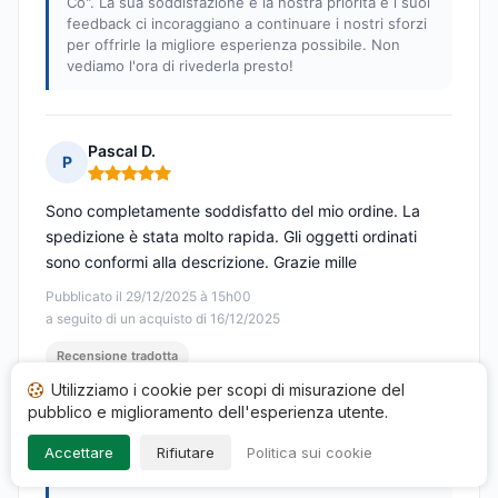
Co". La sua soddisfazione è la nostra priorità e i suoi
feedback ci incoraggiano a continuare i nostri sforzi
per offrirle la migliore esperienza possibile. Non
vediamo l'ora di rivederla presto!
Pascal D.
P
Nota: 5 su 5
Sono completamente soddisfatto del mio ordine. La
spedizione è stata molto rapida. Gli oggetti ordinati
sono conformi alla descrizione. Grazie mille
Pubblicato il 29/12/2025 à 15h00
a seguito di un acquisto di 16/12/2025
Recensione tradotta
Utilizziamo i cookie per scopi di misurazione del
Risposta di Nippon & co
pubblico e miglioramento dell'esperienza utente.
Pubblicata il 05/01/2026
Accettare
Rifiutare
Politica sui cookie
Buongiorno Pascal,