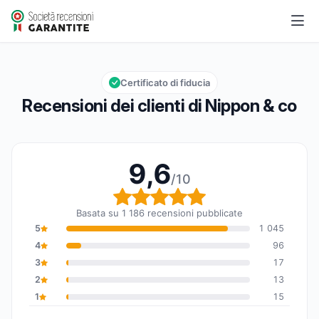
Nippon & co
9,6/10
Valutazione globale: 9,6 su 10
Certificato di fiducia
Recensioni dei clienti di Nippon & co
9,6
/10
Valutazione globale: 9,6
Basata su 1 186 recensioni pubblicate
5
1 045
4
96
3
17
2
13
1
15