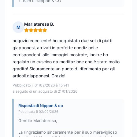
Il team di Nippon & CO
Mariateresa B.
M
Nota: 5 su 5
negozio eccellente! ho acquistato due set di piatti
giapponesi, arrivati in perfette condizioni e
corrispondenti alle immagini mostrate, inoltre ho
regalato un cuscino da meditazione che è stato molto
gradito! Sicuramente un punto di riferimento per gli
articoli giapponesi. Grazie!
Pubblicato il 01/02/2026 à 15h41
a seguito di un acquisto di 21/01/2026
Risposta di Nippon & co
Pubblicata il 02/02/2026
Gentile Mariateresa,
La ringraziamo sinceramente per il suo meraviglioso