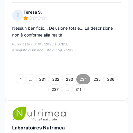
Teresa S.
T
Nota: 1 su 5
Nessun benificio... Delusione totale... La descrizione
non è conforme alla realtà.
Pubblicato il 31/03/2023 à 07h58
a seguito di un acquisto di 15/02/2023
1
…
231
232
233
234
235
236
237
…
311
Laboratoires Nutrimea