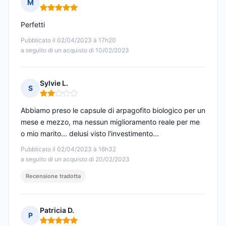
M
Nota: 5 su 5
Perfetti
Pubblicato il 02/04/2023 à 17h20
a seguito di un acquisto di 10/02/2023
Sylvie L.
S
Nota: 2 su 5
Abbiamo preso le capsule di arpagofito biologico per un
mese e mezzo, ma nessun miglioramento reale per me
o mio marito... delusi visto l'investimento...
Pubblicato il 02/04/2023 à 16h32
a seguito di un acquisto di 20/02/2023
Recensione tradotta
Patricia D.
P
Nota: 5 su 5