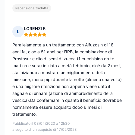
Recensione tradotta
LORENZI F.
L
Nota: 5 su 5
Parallelamente a un trattamento con Alfuzosin di 18
anni fa, cioè a 51 anni per l'IPB, la combinazione di
Prostasur e olio di semi di zucca (1 cucchiaino da tè
mattina e sera) iniziata a metà febbraio, cioè da 2 mesi,
sta iniziando a mostrare un miglioramento della
minzione, meno pipì durante la notte (almeno una volta)
e una migliore ritenzione non appena viene dato il
segnale di urinare (azione di ammorbidimento della
vescica).Da confermare in quanto il beneficio dovrebbe
normalmente essere acquisito dopo 6 mesi di
trattamento.
Pubblicato il 03/04/2023 à 12h30
a seguito di un acquisto di 17/02/2023