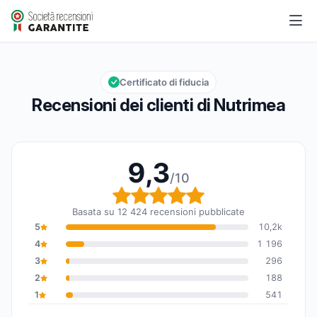
Nutrimea
9,3/10
Valutazione globale: 9,3 su 10
Certificato di fiducia
Recensioni dei clienti di Nutrimea
9,3
/10
Valutazione globale: 9,
Basata su 12 424 recensioni pubblicate
5
10,2k
4
1 196
3
296
2
188
1
541