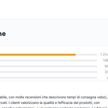
ne
1 21
19
6
0
2
dabile, con molte recensioni che descrivono tempi di consegna veloci,
. I clienti valorizzano la qualità e l’efficacia dei prodotti, con