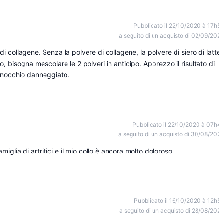
Pubblicato il 22/10/2020 à 17h
a seguito di un acquisto di 02/09/20
di collagene. Senza la polvere di collagene, la polvere di siero di latt
lo, bisogna mescolare le 2 polveri in anticipo. Apprezzo il risultato di
ginocchio danneggiato.
Pubblicato il 22/10/2020 à 07h
a seguito di un acquisto di 30/08/20
lia di artritici e il mio collo è ancora molto doloroso
Pubblicato il 16/10/2020 à 12h
a seguito di un acquisto di 28/08/20