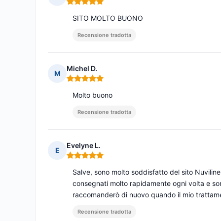
Nota: 5 su 5
SITO MOLTO BUONO
Recensione tradotta
Michel D.
M
Nota: 5 su 5
Molto buono
Recensione tradotta
Evelyne L.
E
Nota: 5 su 5
Salve, sono molto soddisfatto del sito Nuviline
consegnati molto rapidamente ogni volta e son
raccomanderò di nuovo quando il mio trattamen
Recensione tradotta