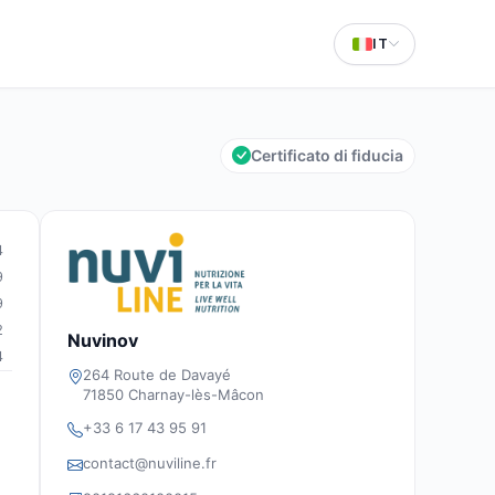
IT
Certificato di fiducia
4
9
9
2
Nuvinov
4
264 Route de Davayé
71850 Charnay-lès-Mâcon
+33 6 17 43 95 91
contact@nuviline.fr