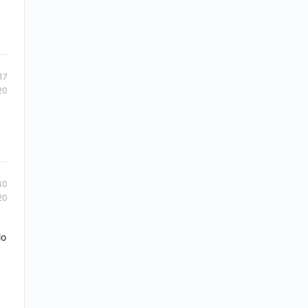
17
20
40
20
lo