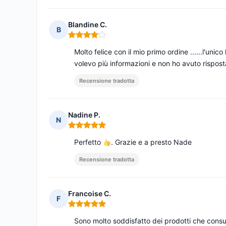
Blandine C.
B
Nota: 4 su 5
Molto felice con il mio primo ordine ......l'unic
volevo più informazioni e non ho avuto rispost
Recensione tradotta
Nadine P.
N
Nota: 5 su 5
Perfetto
. Grazie e a presto Nade
Recensione tradotta
Francoise C.
F
Nota: 5 su 5
Sono molto soddisfatto dei prodotti che consu