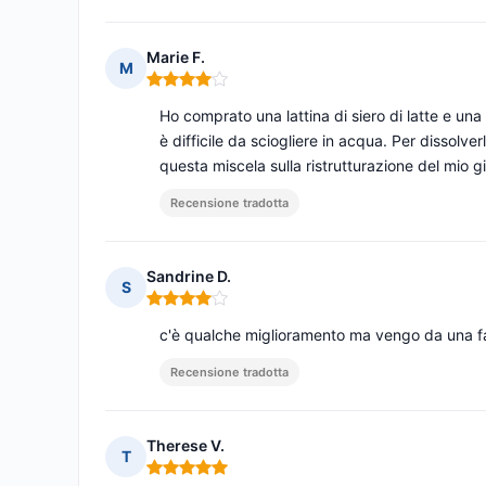
Marie F.
M
Nota: 4 su 5
Ho comprato una lattina di siero di latte e una 
è difficile da sciogliere in acqua. Per dissolver
questa miscela sulla ristrutturazione del mio 
Recensione tradotta
Sandrine D.
S
Nota: 4 su 5
c'è qualche miglioramento ma vengo da una famig
Recensione tradotta
Therese V.
T
Nota: 5 su 5