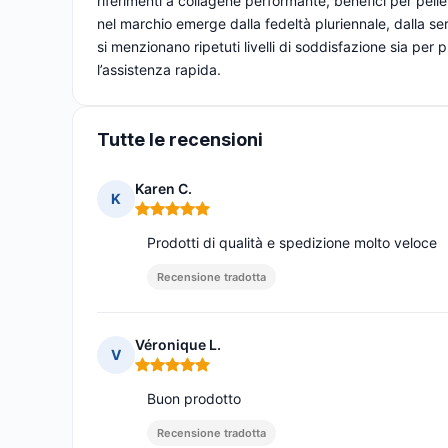
riferimenti a collagene performante, benefici per pelle
nel marchio emerge dalla fedeltà pluriennale, dalla seri
si menzionano ripetuti livelli di soddisfazione sia per p
l’assistenza rapida.
Tutte le recensioni
Karen C.
K
Nota: 5 su 5
Prodotti di qualità e spedizione molto veloce
Recensione tradotta
Véronique L.
V
Nota: 5 su 5
Buon prodotto
Recensione tradotta