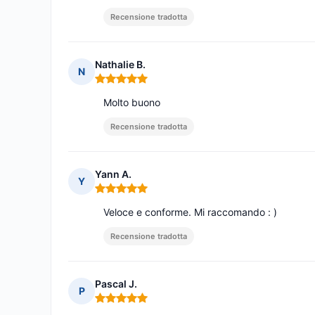
Recensione tradotta
Nathalie B.
N
Nota: 5 su 5
Molto buono
Recensione tradotta
Yann A.
Y
Nota: 5 su 5
Veloce e conforme. Mi raccomando : )
Recensione tradotta
Pascal J.
P
Nota: 5 su 5