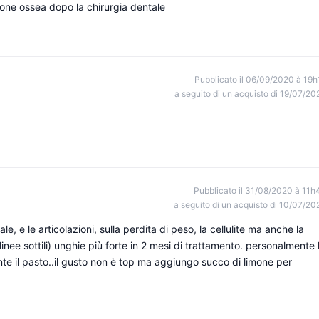
ione ossea dopo la chirurgia dentale
Pubblicato il 06/09/2020 à 19h
a seguito di un acquisto di 19/07/20
Pubblicato il 31/08/2020 à 11h
a seguito di un acquisto di 10/07/20
le, e le articolazioni, sulla perdita di peso, la cellulite ma anche la
linee sottili) unghie più forte in 2 mesi di trattamento. personalmente 
te il pasto..il gusto non è top ma aggiungo succo di limone per