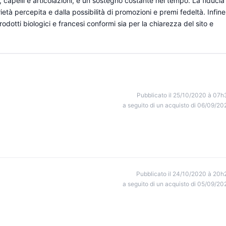
, capelli e articolazioni, e un sostegno costante nel tempo. La fiducia
età percepita e dalla possibilità di promozioni e premi fedeltà. Infine
rodotti biologici e francesi conformi sia per la chiarezza del sito e
Pubblicato il 25/10/2020 à 07h
a seguito di un acquisto di 06/09/20
Pubblicato il 24/10/2020 à 20h
a seguito di un acquisto di 05/09/20