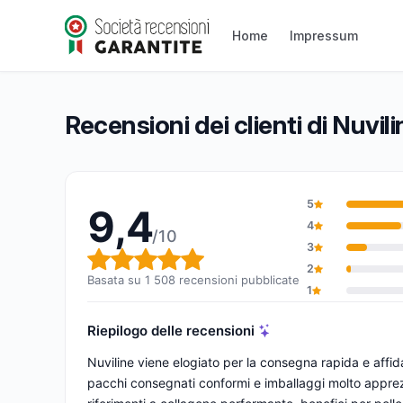
Nuviline
9,4/10
(1 508 recensioni)
Home
Impressum
Valutazione globale: 9,4 su 10
Recensioni dei clienti di Nuvili
5
9,4
4
/10
3
Valutazione globale: 9,4 su 1
2
Basata su 1 508 recensioni pubblicate
1
Riepilogo delle recensioni
Nuviline viene elogiato per la consegna rapida e affi
pacchi consegnati conformi e imballaggi molto apprezzati