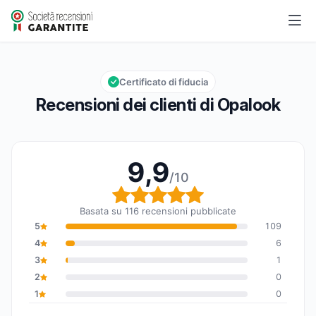
Opalook
9,9/10
Valutazione globale: 9,9 su 10
Certificato di fiducia
Recensioni dei clienti di Opalook
9,9
/10
Valutazione globale: 9,
Basata su 116 recensioni pubblicate
5
109
4
6
3
1
2
0
1
0