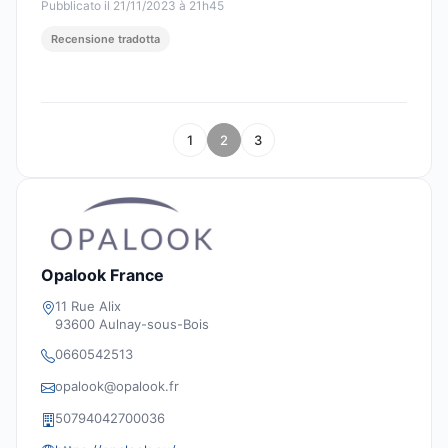
Pubblicato il 21/11/2023 à 21h45
Recensione tradotta
1
2
3
Opalook France
11 Rue Alix
93600 Aulnay-sous-Bois
0660542513
opalook@opalook.fr
50794042700036