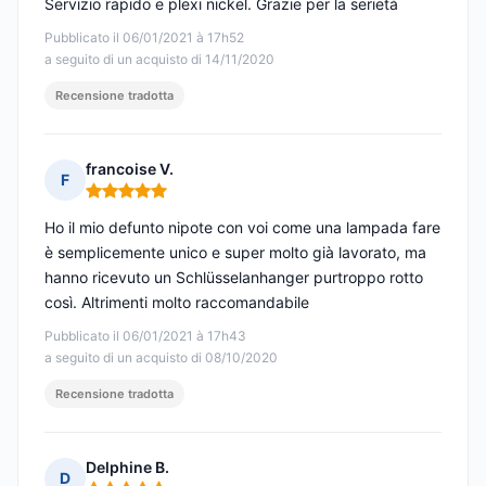
Servizio rapido e plexi nickel. Grazie per la serietà
Pubblicato il 06/01/2021 à 17h52
a seguito di un acquisto di 14/11/2020
Recensione tradotta
francoise V.
F
Nota: 5 su 5
Ho il mio defunto nipote con voi come una lampada fare
è semplicemente unico e super molto già lavorato, ma
hanno ricevuto un Schlüsselanhanger purtroppo rotto
così. Altrimenti molto raccomandabile
Pubblicato il 06/01/2021 à 17h43
a seguito di un acquisto di 08/10/2020
Recensione tradotta
Delphine B.
D