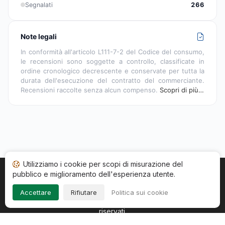
Segnalati
266
Note legali
In conformità all'articolo L111-7-2 del Codice del consumo,
le recensioni sono soggette a controllo, classificate in
ordine cronologico decrescente e conservate per tutta la
durata dell'esecuzione del contratto del commerciante.
Recensioni raccolte senza alcun compenso.
Scopri di più…
Utilizziamo i cookie per scopi di misurazione del
pubblico e miglioramento dell'esperienza utente.
Home
Stato recensioni
Categorie
CGU
Cookie
Impressum
Accettare
Rifiutare
Politica sui cookie
Copyright © 2026
Società Recensioni Garantite
. Tutti i diritti
riservati.