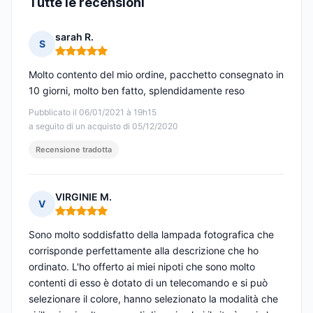
Tutte le recensioni
sarah R.
S
Nota: 5 su 5
Molto contento del mio ordine, pacchetto consegnato in
10 giorni, molto ben fatto, splendidamente reso
Pubblicato il 06/01/2021 à 19h15
a seguito di un acquisto di 05/12/2020
Recensione tradotta
VIRGINIE M.
V
Nota: 5 su 5
Sono molto soddisfatto della lampada fotografica che
corrisponde perfettamente alla descrizione che ho
ordinato. L'ho offerto ai miei nipoti che sono molto
contenti di esso è dotato di un telecomando e si può
selezionare il colore, hanno selezionato la modalità che