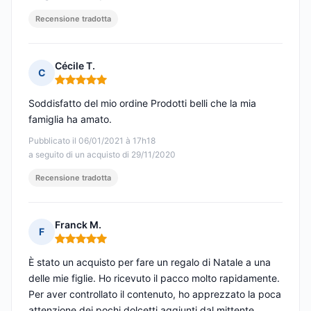
Recensione tradotta
Cécile T.
C
Nota: 5 su 5
Soddisfatto del mio ordine Prodotti belli che la mia
famiglia ha amato.
Pubblicato il 06/01/2021 à 17h18
a seguito di un acquisto di 29/11/2020
Recensione tradotta
Franck M.
F
Nota: 5 su 5
È stato un acquisto per fare un regalo di Natale a una
delle mie figlie. Ho ricevuto il pacco molto rapidamente.
Per aver controllato il contenuto, ho apprezzato la poca
attenzione dei pochi dolcetti aggiunti dal mittente.