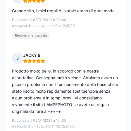
Nota: 5 su 5
Grande sito, i miei regali di Natale erano di gran moda...
Pubblicato il 06/01/2021 à 17h40
a seguito di un acquisto di 04/12/2020
Recensione tradotta
JACKY B.
J
Nota: 5 su 5
Prodotto molto bello, in accordo con le nostre
aspettative. Consegna molto veloce. Abbiamo avuto un
piccolo problema con il funzionamento della base che è
stato risolto molto rapidamente sostituendola senza
alcun problema e in tempi brevi. Vi consigliamo
vivamente il sito LAMPEPHOTO se avete un regalo
originale da fare a +++++
Pubblicato il 06/01/2021 à 17h35
a seguito di un acquisto di 12/12/2020