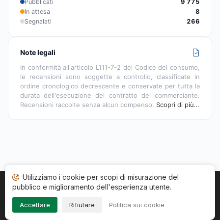
Pubblicati
9 775
In attesa
8
Segnalati
266
Note legali
In conformità all'articolo L111-7-2 del Codice del consumo,
le recensioni sono soggette a controllo, classificate in
ordine cronologico decrescente e conservate per tutta la
durata dell'esecuzione del contratto del commerciante.
Recensioni raccolte senza alcun compenso.
Scopri di più…
Utilizziamo i cookie per scopi di misurazione del
pubblico e miglioramento dell'esperienza utente.
Home
Stato recensioni
Categorie
CGU
Cookie
Impressum
Accettare
Rifiutare
Politica sui cookie
Copyright © 2026
Società Recensioni Garantite
. Tutti i diritti