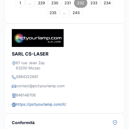
1
…
229
230
231
232
233
234
235
…
245
SARL CS-LASER
67 rue Jean Zay
63200 Mozac
0984322691
contact@pictyourlamp.com
848148706
https://pictyourlamp.com/it/
Conformità