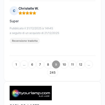
Christelle W.
C
Nota: 5 su 5
Super
Pubblicato il 31/12/2025 à 14h45
a seguito di un acquisto di 21/12/2025
Recensione tradotta
1
…
6
7
8
9
10
11
12
…
245