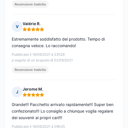
Recensione tradotta
Valérie R.
V
Nota: 5 su 5
Estremamente soddisfatto del prodotto. Tempo di
consegna veloce. Lo raccomando!
Pubblicato il 16/06/2021 à 23h29
a seguito di un acquisto di 02/06/2021
Recensione tradotta
Jerome M.
J
Nota: 5 su 5
Grande!!! Pacchetto arrivato rapidamente!!! Super ben
confezionato!!! Lo consiglio a chiunque voglia regalare
dei souvenir ai propri cari!!!
Pubblicato il 16/06/2021 à 09h35