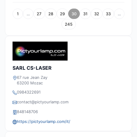
1
…
27
28
29
30
31
32
33
…
245
SARL CS-LASER
67 rue Jean Zay
63200 Mozac
0984322691
contact@pictyourlamp.com
848148706
https://pictyourlamp.com/it/