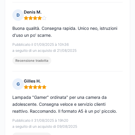
Denis M.
D
Nota: 4 su 5
Buona qualità. Consegna rapida. Unico neo, istruzioni
d'uso un po' scarne.
Pubblicato il 01/09/2025 à 10h36
a seguito di un acquisto di 21/08/2025
Recensione tradotta
Gilles H.
G
Nota: 5 su 5
Lampada "Gamer" ordinata" per una camera da
adolescente. Consegna veloce e servizio clienti
reattivo. Raccomando. Il formato A5 è un po' piccolo.
Pubblicato il 31/08/2025 à 19h20
a seguito di un acquisto di 09/08/2025