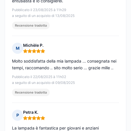
entusiasta e lo consiglierei.
Pubblicato il 23/08/2025 à 11h29
a seguito di un acquisto di 13/08/2025
Recensione tradotta
Michèle P.
M
Nota: 5 su 5
Molto soddisfatta della mia lampada ... consegnata nei
tempi, raccomando .. sito molto serio ... grazie mille ..
Pubblicato il 22/08/2025 à 11h02
a seguito di un acquisto di 09/08/2025
Recensione tradotta
Petra K.
P
Nota: 5 su 5
La lampada è fantastica per giovani e anziani