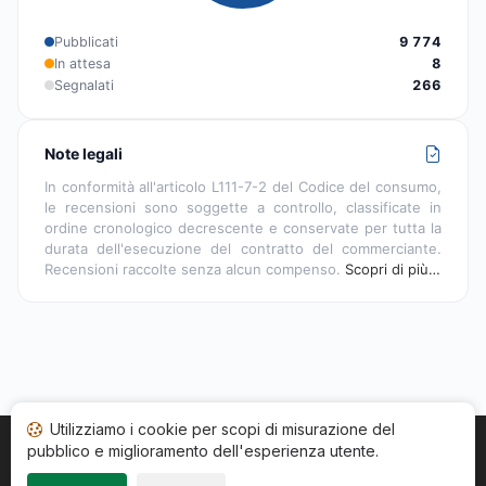
Pubblicati
9 774
In attesa
8
Segnalati
266
Note legali
In conformità all'articolo L111-7-2 del Codice del consumo,
le recensioni sono soggette a controllo, classificate in
ordine cronologico decrescente e conservate per tutta la
durata dell'esecuzione del contratto del commerciante.
Recensioni raccolte senza alcun compenso.
Scopri di più…
Utilizziamo i cookie per scopi di misurazione del
pubblico e miglioramento dell'esperienza utente.
Home
Stato recensioni
Categorie
CGU
Cookie
Impressum