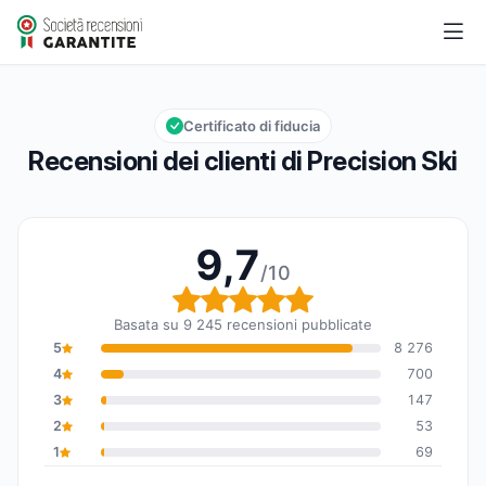
Precision Ski
9,7/10
Valutazione globale: 9,7 su 10
Certificato di fiducia
Recensioni dei clienti di Precision Ski
9,7
/10
Valutazione globale: 9,7
Basata su 9 245 recensioni pubblicate
5
8 276
4
700
3
147
2
53
1
69