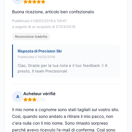
Nota: 5 su 5
Buona ricezione, articolo ben confezionato
Pubblicato il 08/05/2018 à 10h41
a seguito di un acquisto di 27/04/2018
Recensione tradotta
Risposta di Precision Ski
Pubblicata il 14/05/2018
Ciao, Grazie per la tua nota e il tuo feedback :) A
presto, Il team Precisionski
Acheteur vérifié
A
Nota: 3 su 5
Il mio nome e cognome sono stati tagliati sul vostro sito.
Così, quando sono andato a ritirare il mio pacco, non
c'era nulla con il mio nome. Sono rimasto sorpreso
perché avevo ricevuto l'e-mail di conferma. Così sono