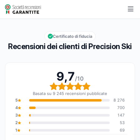
Precision Ski
9,7/10
Valutazione globale: 9,7 su 10
Certificato di fiducia
Recensioni dei clienti di Precision Ski
9,7
/10
Valutazione globale: 9,7
Basata su 9 245 recensioni pubblicate
5
8 276
4
700
3
147
2
53
1
69