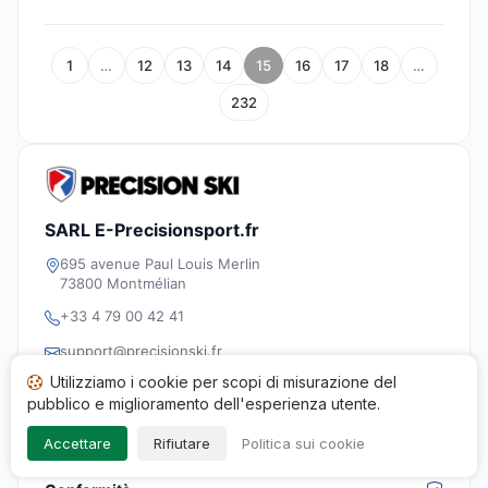
1
…
12
13
14
15
16
17
18
…
232
SARL E-Precisionsport.fr
695 avenue Paul Louis Merlin
73800 Montmélian
+33 4 79 00 42 41
support@precisionski.fr
Utilizziamo i cookie per scopi di misurazione del
789 199 452 00010
pubblico e miglioramento dell'esperienza utente.
https://www.precisionski.fr/
Accettare
Rifiutare
Politica sui cookie