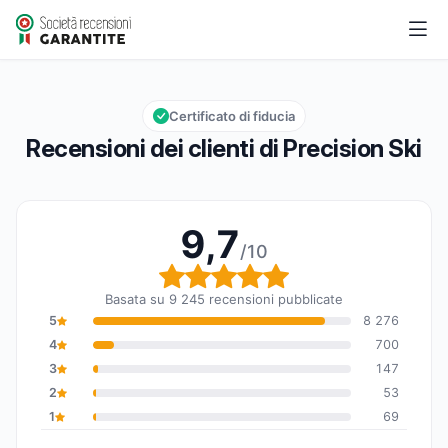
Precision Ski
9,7/10
Valutazione globale: 9,7 su 10
Certificato di fiducia
Recensioni dei clienti di Precision Ski
9,7
/10
Valutazione globale: 9,7
Basata su 9 245 recensioni pubblicate
5
8 276
4
700
3
147
2
53
1
69