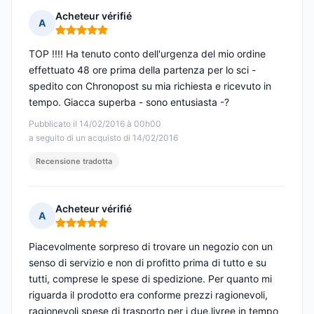
Acheteur vérifié
A
Nota: 5 su 5
TOP !!!! Ha tenuto conto dell'urgenza del mio ordine
effettuato 48 ore prima della partenza per lo sci -
spedito con Chronopost su mia richiesta e ricevuto in
tempo. Giacca superba - sono entusiasta -?
Pubblicato il 14/02/2016 à 00h00
a seguito di un acquisto di 14/02/2016
Recensione tradotta
Acheteur vérifié
A
Nota: 5 su 5
Piacevolmente sorpreso di trovare un negozio con un
senso di servizio e non di profitto prima di tutto e su
tutti, comprese le spese di spedizione. Per quanto mi
riguarda il prodotto era conforme prezzi ragionevoli,
ragionevoli spese di trasporto per i due.livree in tempo