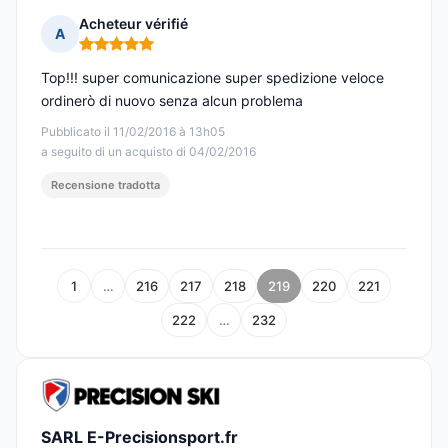
Acheteur vérifié
A
Nota: 5 su 5
Top!!! super comunicazione super spedizione veloce
ordinerò di nuovo senza alcun problema
Pubblicato il 11/02/2016 à 13h05
a seguito di un acquisto di 04/02/2016
Recensione tradotta
1
…
216
217
218
219
220
221
222
…
232
SARL E-Precisionsport.fr