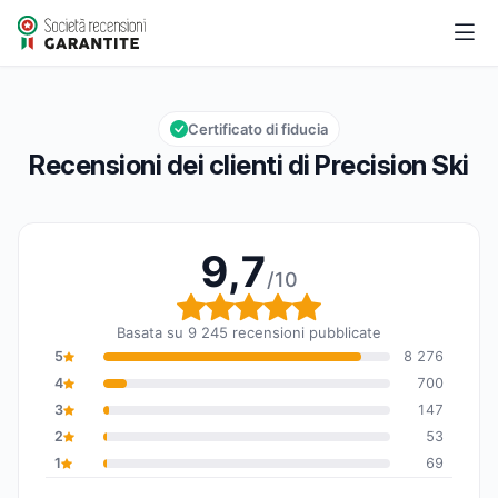
Precision Ski
9,7/10
Valutazione globale: 9,7 su 10
Certificato di fiducia
Recensioni dei clienti di Precision Ski
9,7
/10
Valutazione globale: 9,7
Basata su 9 245 recensioni pubblicate
5
8 276
4
700
3
147
2
53
1
69