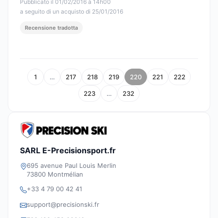
Pubblicato il 01/02/2016 à 14h00
a seguito di un acquisto di 25/01/2016
Recensione tradotta
1
…
217
218
219
220
221
222
223
…
232
SARL E-Precisionsport.fr
695 avenue Paul Louis Merlin
73800 Montmélian
+33 4 79 00 42 41
support@precisionski.fr