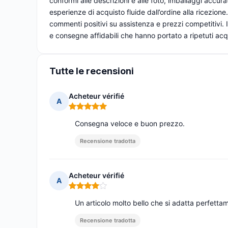
conformi alle descrizioni e alle foto, imballaggi accur
esperienze di acquisto fluide dall’ordine alla ricezione.
commenti positivi su assistenza e prezzi competitivi. In
e consegne affidabili che hanno portato a ripetuti acqu
Tutte le recensioni
Acheteur vérifié
A
Nota: 5 su 5
Consegna veloce e buon prezzo.
Recensione tradotta
Acheteur vérifié
A
Nota: 4 su 5
Un articolo molto bello che si adatta perfetta
Recensione tradotta