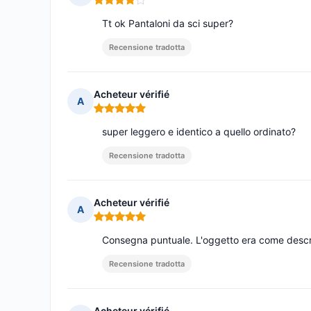
Nota: 4 su 5
Tt ok Pantaloni da sci super?
Recensione tradotta
Acheteur vérifié
A
Nota: 5 su 5
super leggero e identico a quello ordinato?
Recensione tradotta
Acheteur vérifié
A
Nota: 5 su 5
Consegna puntuale. L'oggetto era come descri
Recensione tradotta
Acheteur vérifié