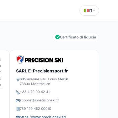
IT
Certificato di fiducia
6
0
SARL E-Precisionsport.fr
7
3
695 avenue Paul Louis Merlin
73800 Montmélian
9
+33 4 79 00 42 41
support@precisionski.fr
789 199 452 00010
https://www.precisionski.fr/