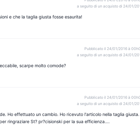
a seguito di un acquisto di 24/01/20
oni e che la taglia giusta fosse esaurita!
Pubblicato il 24/01/2016 à 00h
a seguito di un acquisto di 24/01/20
mpeccabile, scarpe molto comode?
Pubblicato il 24/01/2016 à 00h
a seguito di un acquisto di 24/01/20
e. Ho effettuato un cambio. Ho ricevuto l'articolo nella taglia giusta.
er ringraziare St? pr?cisionski per la sua efficienza....