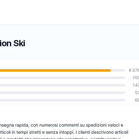
ion Ski
8 27
70
14
0
5
6
consegna rapida, con numerosi commenti su spedizioni veloci e
coli in tempi stretti e senza intoppi. I clienti descrivono articoli