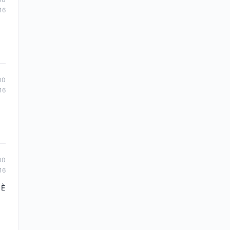
16
00
16
00
16
 È