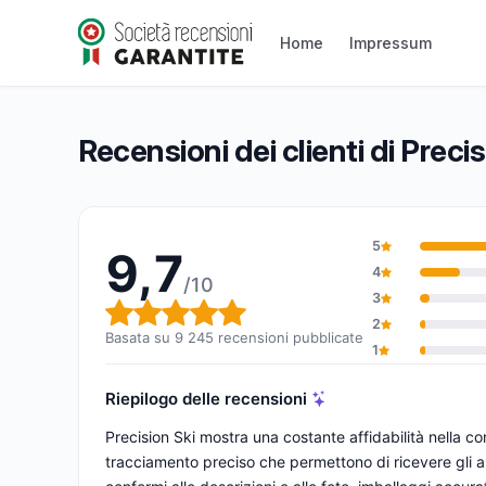
Precision Ski
Home
Impressum
9,7/10
(9 245 recensioni)
Valutazione globale: 9,7 su 10
Recensioni dei clienti di Precis
5
9,7
4
/10
3
Valutazione globale: 9,7 su 1
2
Basata su 9 245 recensioni pubblicate
1
Riepilogo delle recensioni
Precision Ski mostra una costante affidabilità nella 
tracciamento preciso che permettono di ricevere gli arti