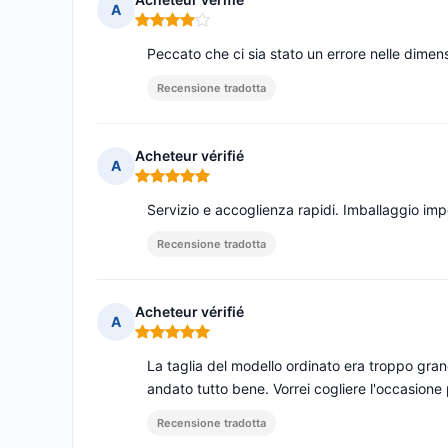
A
Nota: 4 su 5
Peccato che ci sia stato un errore nelle dimensi
Recensione tradotta
Acheteur vérifié
A
Nota: 5 su 5
Servizio e accoglienza rapidi. Imballaggio i
Recensione tradotta
Acheteur vérifié
A
Nota: 5 su 5
La taglia del modello ordinato era troppo grand
andato tutto bene. Vorrei cogliere l'occasione p
Recensione tradotta