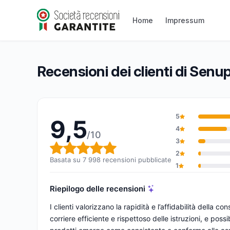
Senup
Home
Impressum
9,5/10
(7 998 recensioni)
Valutazione globale: 9,5 su 10
Recensioni dei clienti di Senu
5
9,5
4
/10
3
Valutazione globale: 9,5 su 1
2
Basata su 7 998 recensioni pubblicate
1
Riepilogo delle recensioni
I clienti valorizzano la rapidità e l’affidabilità dell
corriere efficiente e rispettoso delle istruzioni, e poss