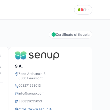
IT
Certificato di fiducia
8
1
S.A.
0
8
Zone Artisanale 3
6500 Beaumont
1
003271558013
info@senup.com
BE0839035053
https://www.senup.it/