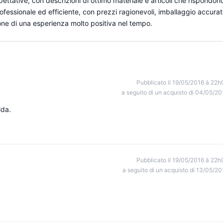
ttative, con descrizioni di ottimo materiale e articoli che rispondon
rofessionale ed efficiente, con prezzi ragionevoli, imballaggio accura
one di una esperienza molto positiva nel tempo.
Pubblicato il 19/05/2016 à 22h
a seguito di un acquisto di 04/05/20
ida.
Pubblicato il 19/05/2016 à 22h
a seguito di un acquisto di 13/05/20