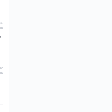
34
16
a
12
16