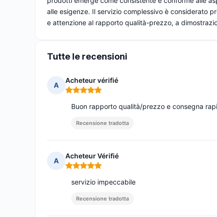
prodotti emerge come consistente e conforme alle aspe
alle esigenze. Il servizio complessivo è considerato p
e attenzione al rapporto qualità-prezzo, a dimostrazi
Tutte le recensioni
Acheteur vérifié
A
Nota: 5 su 5
Buon rapporto qualità/prezzo e consegna rap
Recensione tradotta
Acheteur Vérifié
A
Nota: 5 su 5
servizio impeccabile
Recensione tradotta