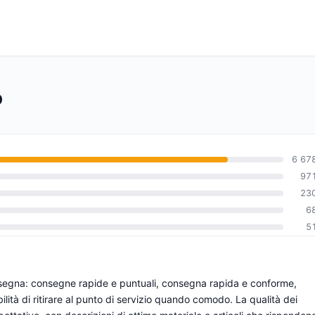
p
6 67
97
23
0
6
5
a consegna: consegne rapide e puntuali, consegna rapida e conforme,
ibilità di ritirare al punto di servizio quando comodo. La qualità dei