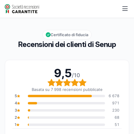
Senup
9,5/10
Valutazione globale: 9,5 su 10
Certificato di fiducia
Recensioni dei clienti di Senup
9,5
/10
Valutazione globale: 9,
Basata su 7 998 recensioni pubblicate
5
6 678
4
971
3
230
2
68
1
51