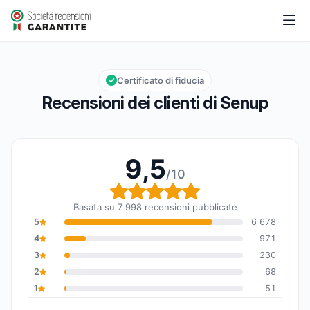
Senup
9,5/10
Valutazione globale: 9,5 su 10
Certificato di fiducia
Recensioni dei clienti di Senup
9,5
/10
Valutazione globale: 9,
Basata su 7 998 recensioni pubblicate
5
6 678
4
971
3
230
2
68
1
51