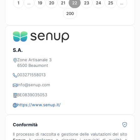
1
…
19
20
21
22
23
24
25
…
200
S.A.
Zone Artisanale 3
6500 Beaumont
003271558013
info@senup.com
BE0839035053
https://www.senup.it/
Conformità
Il processo di raccolta e gestione delle valutazioni del sito