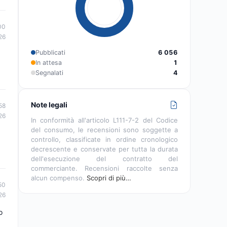
00
26
Pubblicati
6 056
In attesa
1
Segnalati
4
Note legali
58
26
In conformità all'articolo L111-7-2 del Codice
del consumo, le recensioni sono soggette a
controllo, classificate in ordine cronologico
decrescente e conservate per tutta la durata
dell'esecuzione del contratto del
commerciante. Recensioni raccolte senza
alcun compenso.
Scopri di più…
50
26
o