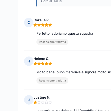
Cordiali saluti,
Coralie P.
C
Nota: 5 su 5
Perfetto, adoriamo questa squadra
Recensione tradotta
Helene C.
H
Nota: 5 su 5
Molto bene, buon materiale e signore molto si
Recensione tradotta
Justine N.
J
Nota: 1 su 5
In termini di posizione. Ski Republic si trova 