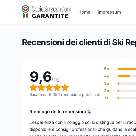
Ski Republic
Home
Impressum
9,6/10
(6 056 recensioni)
Valutazione globale: 9,6 su 10
Recensioni dei clienti di Ski R
5
9,6
4
/10
3
Valutazione globale: 9,6 su 1
2
Basata su 6 056 recensioni pubblicate
1
Riepilogo delle recensioni
L’esperienza con il noleggio sci si distingue per un’a
disponibile e consigli professionali che guidano la sce