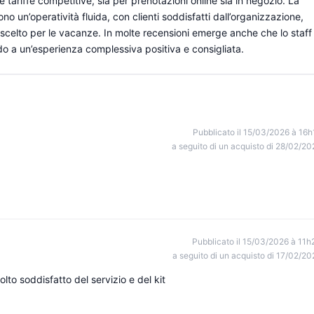
tariffe competitive, sia per prenotazioni online sia in negozio. La
ono un’operatività fluida, con clienti soddisfatti dall’organizzazione,
tto scelto per le vacanze. In molte recensioni emerge anche che lo staff
o a un’esperienza complessiva positiva e consigliata.
Pubblicato il 15/03/2026 à 16h
a seguito di un acquisto di 28/02/20
Pubblicato il 15/03/2026 à 11h
a seguito di un acquisto di 17/02/20
to soddisfatto del servizio e del kit