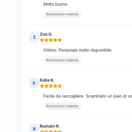
Molto buono
Recensione tradotta
Zoe G.
Z
Nota: 5 su 5
Ottimo. Personale molto disponibile.
Recensione tradotta
Katie K.
K
Nota: 5 su 5
Facile da raccogliere. Scambiato un paio di v
Recensione tradotta
Romain R.
R