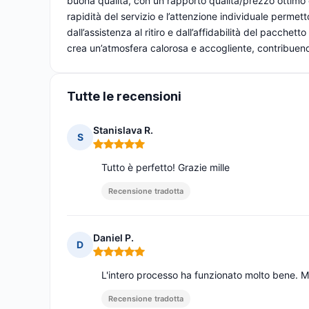
buona qualità, con un rapporto qualità/prezzo ottimo e 
rapidità del servizio e l’attenzione individuale permett
dall’assistenza al ritiro e dall’affidabilità del pacche
crea un’atmosfera calorosa e accogliente, contribuend
Tutte le recensioni
Stanislava R.
S
Nota: 5 su 5
Tutto è perfetto! Grazie mille
Recensione tradotta
Daniel P.
D
Nota: 5 su 5
L'intero processo ha funzionato molto bene. Mol
Recensione tradotta