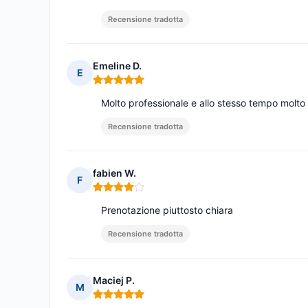
Recensione tradotta
Emeline D.
E
Nota: 5 su 5
Molto professionale e allo stesso tempo molto
Recensione tradotta
fabien W.
F
Nota: 4 su 5
Prenotazione piuttosto chiara
Recensione tradotta
Maciej P.
M
Nota: 5 su 5