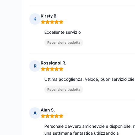
Kirsty B.
K
Nota: 5 su 5
Eccellente servizio
Recensione tradotta
Rossignol R.
R
Nota: 5 su 5
Ottima accoglienza, veloce, buon servizio clie
Recensione tradotta
Alan S.
A
Nota: 5 su 5
Personale davvero amichevole e disponibile, n
una settimana fantastica utilizzandola