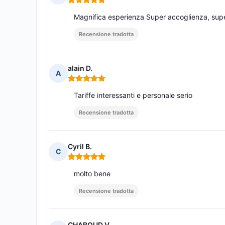
Nota: 5 su 5
Magnifica esperienza Super accoglienza, supe
Recensione tradotta
alain D.
A
Nota: 5 su 5
Tariffe interessanti e personale serio
Recensione tradotta
Cyril B.
C
Nota: 5 su 5
molto bene
Recensione tradotta
CHABOUD V.