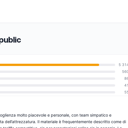
epublic
5 31
56
8
0
4
5
ccoglienza molto piacevole e personale, con team simpatico e
lta dell’attrezzatura. Il materiale è frequentemente descritto come di