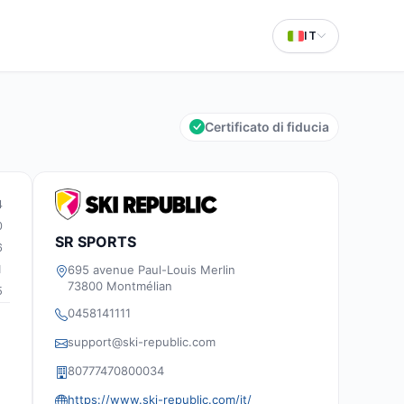
IT
Certificato di fiducia
4
0
SR SPORTS
6
695 avenue Paul-Louis Merlin
1
73800 Montmélian
5
0458141111
support@ski-republic.com
80777470800034
https://www.ski-republic.com/it/