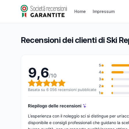
Ski Republic
Home
Impressum
9,6/10
(6 056 recensioni)
Valutazione globale: 9,6 su 10
Recensioni dei clienti di Ski R
5
9,6
4
/10
3
Valutazione globale: 9,6 su 1
2
Basata su 6 056 recensioni pubblicate
1
Riepilogo delle recensioni
L’esperienza con il noleggio sci si distingue per un’a
disponibile e consigli professionali che guidano la sce