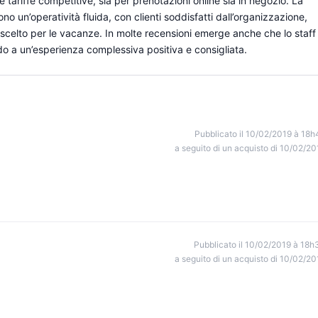
tariffe competitive, sia per prenotazioni online sia in negozio. La
ono un’operatività fluida, con clienti soddisfatti dall’organizzazione,
tto scelto per le vacanze. In molte recensioni emerge anche che lo staff
o a un’esperienza complessiva positiva e consigliata.
Pubblicato il 10/02/2019 à 18h
a seguito di un acquisto di 10/02/20
Pubblicato il 10/02/2019 à 18h
a seguito di un acquisto di 10/02/20