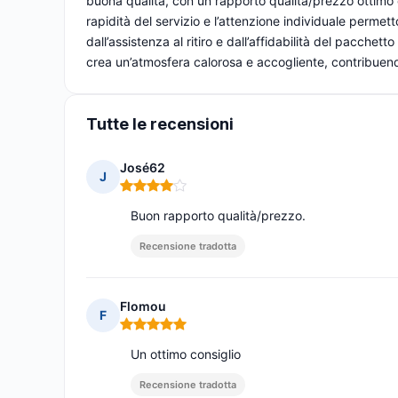
buona qualità, con un rapporto qualità/prezzo ottimo e 
rapidità del servizio e l’attenzione individuale permett
dall’assistenza al ritiro e dall’affidabilità del pacche
crea un’atmosfera calorosa e accogliente, contribuend
Tutte le recensioni
José62
J
Nota: 4 su 5
Buon rapporto qualità/prezzo.
Recensione tradotta
Flomou
F
Nota: 5 su 5
Un ottimo consiglio
Recensione tradotta