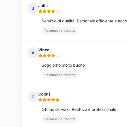
Julie
J
Nota: 4 su 5
Servizio di qualità. Personale efficiente e ac
Recensione tradotta
Vince
V
Nota: 4 su 5
Soggiorno molto buono
Recensione tradotta
ColinT
C
Nota: 5 su 5
Ottimo servizio! Reattivo e professionale
Recensione tradotta