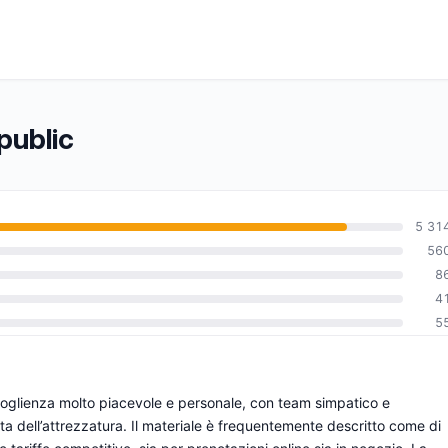
epublic
5 31
56
8
0
4
5
ccoglienza molto piacevole e personale, con team simpatico e
lta dell’attrezzatura. Il materiale è frequentemente descritto come di