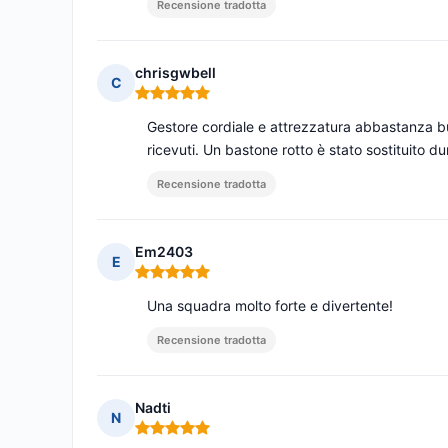
Recensione tradotta
chrisgwbell
C
Nota: 5 su 5
Gestore cordiale e attrezzatura abbastanza b
ricevuti. Un bastone rotto è stato sostituito d
Recensione tradotta
Em2403
E
Nota: 5 su 5
Una squadra molto forte e divertente!
Recensione tradotta
Nadti
N
Nota: 5 su 5