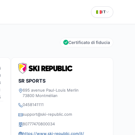
IT
Certificato di fiducia
4
0
SR SPORTS
6
695 avenue Paul-Louis Merlin
1
73800 Montmélian
5
0458141111
support@ski-republic.com
80777470800034
https://www.ski-republic.com/it/