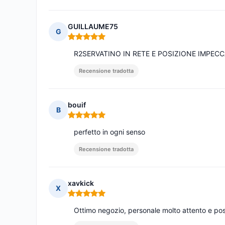
GUILLAUME75
G
Nota: 5 su 5
R2SERVATINO IN RETE E POSIZIONE IMPECC
Recensione tradotta
bouif
B
Nota: 5 su 5
perfetto in ogni senso
Recensione tradotta
xavkick
X
Nota: 5 su 5
Ottimo negozio, personale molto attento e posi