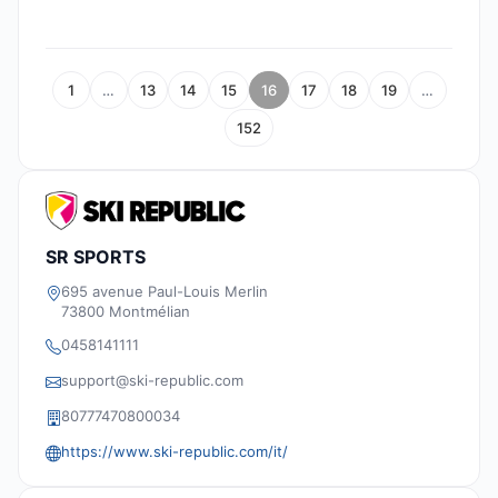
1
…
13
14
15
16
17
18
19
…
152
SR SPORTS
695 avenue Paul-Louis Merlin
73800 Montmélian
0458141111
support@ski-republic.com
80777470800034
https://www.ski-republic.com/it/