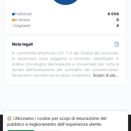
Pubblicati
6 056
In attesa
0
Segnalati
4
Note legali
In conformità all'articolo L111-7-2 del Codice del consumo,
le recensioni sono soggette a controllo, classificate in
ordine cronologico decrescente e conservate per tutta la
durata dell'esecuzione del contratto del commerciante.
Recensioni raccolte senza alcun compenso.
Scopri di più…
Utilizziamo i cookie per scopi di misurazione del
pubblico e miglioramento dell'esperienza utente.
Home
Stato recensioni
Categorie
CGU
Cookie