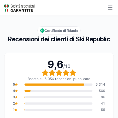
Ski Republic
9,6/10
Valutazione globale: 9,6 su 10
Certificato di fiducia
Recensioni dei clienti di Ski Republic
9,6
/10
Valutazione globale: 9,6
Basata su 6 056 recensioni pubblicate
5
5 314
4
560
3
86
2
41
1
55