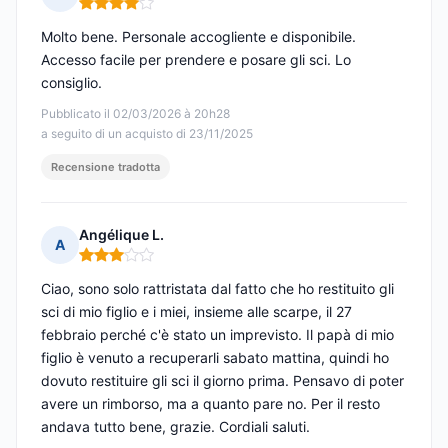
Nota: 4 su 5
Molto bene. Personale accogliente e disponibile.
Accesso facile per prendere e posare gli sci. Lo
consiglio.
Pubblicato il 02/03/2026 à 20h28
a seguito di un acquisto di 23/11/2025
Recensione tradotta
Angélique L.
A
Nota: 3 su 5
Ciao, sono solo rattristata dal fatto che ho restituito gli
sci di mio figlio e i miei, insieme alle scarpe, il 27
febbraio perché c'è stato un imprevisto. Il papà di mio
figlio è venuto a recuperarli sabato mattina, quindi ho
dovuto restituire gli sci il giorno prima. Pensavo di poter
avere un rimborso, ma a quanto pare no. Per il resto
andava tutto bene, grazie. Cordiali saluti.