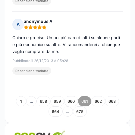
Recensione tradotta
anonymous A.
A
Nota: 5 su 5
Chiaro e preciso. Un po' più caro di altri su alcune parti
e più economico su altre. Vi raccomanderei a chiunque
voglia comprare da me.
Pubblicato il 26/12/2013 à 05h28
Recensione tradotta
1
…
658
659
660
661
662
663
664
…
675