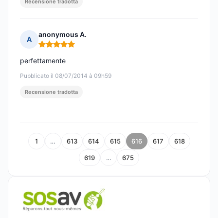
Recensione tradotta
anonymous A.
A
Nota: 5 su 5
perfettamente
Pubblicato il 08/07/2014 à 09h59
Recensione tradotta
1
…
613
614
615
616
617
618
619
…
675