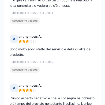
mio galaxy 3 mini. Io lo uso da un po', ma è una buona
idea controllare e vedere se c'è ancora.
Pubblicato il 15/05/2014 à 07h14
Recensione tradotta
anonymous A.
A
Nota: 3 su 5
Sono molto soddisfatto del servizio e della qualità del
prodotto.
Pubblicato il 15/05/2014 à 02h42
Recensione tradotta
anonymous A.
A
Nota: 4 su 5
L'unico aspetto negativo è che la consegna ha richiesto
più tempo del previsto nonostante il colissimo. L'unico