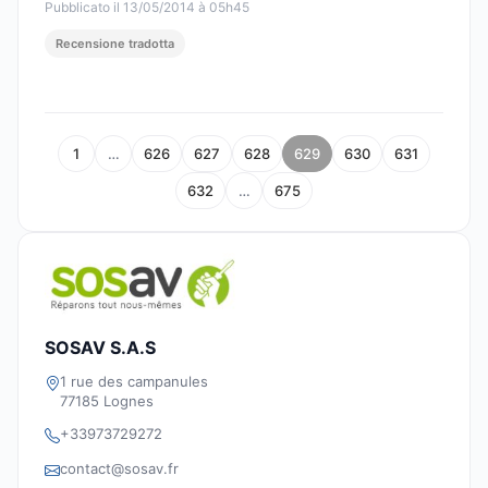
Pubblicato il 13/05/2014 à 05h45
Recensione tradotta
1
…
626
627
628
629
630
631
632
…
675
SOSAV S.A.S
1 rue des campanules
77185 Lognes
+33973729272
contact@sosav.fr