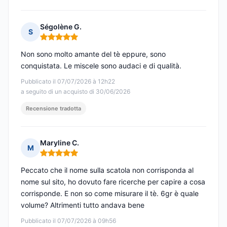
Ségolène G.
S
Nota: 5 su 5
Non sono molto amante del tè eppure, sono
conquistata. Le miscele sono audaci e di qualità.
Pubblicato il 07/07/2026 à 12h22
a seguito di un acquisto di 30/06/2026
Recensione tradotta
Maryline C.
M
Nota: 5 su 5
Peccato che il nome sulla scatola non corrisponda al
nome sul sito, ho dovuto fare ricerche per capire a cosa
corrisponde. E non so come misurare il tè. 6gr è quale
volume? Altrimenti tutto andava bene
Pubblicato il 07/07/2026 à 09h56