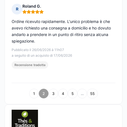
Roland G.
R
Nota: 5 su 5
Ordine ricevuto rapidamente. L'unico problema è che
avevo richiesto una consegna a domicilio e ho dovuto
andarlo a prendere in un punto di ritiro senza alcuna
spiegazione.
Pubblicato il 26/06/2026 à 11h07
a seguito di un acquisto di 17/06/2026
Recensione tradotta
1
2
3
4
5
…
55