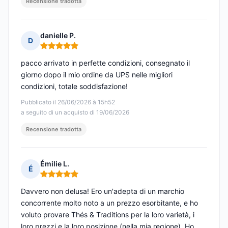
Recensione tradotta
danielle P.
D
Nota: 5 su 5
pacco arrivato in perfette condizioni, consegnato il
giorno dopo il mio ordine da UPS nelle migliori
condizioni, totale soddisfazione!
Pubblicato il 26/06/2026 à 15h52
a seguito di un acquisto di 19/06/2026
Recensione tradotta
Émilie L.
É
Nota: 5 su 5
Davvero non delusa! Ero un'adepta di un marchio
concorrente molto noto a un prezzo esorbitante, e ho
voluto provare Thés & Traditions per la loro varietà, i
loro prezzi e la loro posizione (nella mia regione). Ho