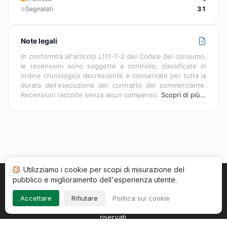
Segnalati
31
Note legali
In conformità all'articolo L111-7-2 del Codice del consumo,
le recensioni sono soggette a controllo, classificate in
ordine cronologico decrescente e conservate per tutta la
durata dell'esecuzione del contratto del commerciante.
Recensioni raccolte senza alcun compenso.
Scopri di più…
Utilizziamo i cookie per scopi di misurazione del
pubblico e miglioramento dell'esperienza utente.
Home
Stato recensioni
Categorie
CGU
Cookie
Impressum
Accettare
Rifiutare
Politica sui cookie
Copyright © 2026
Società Recensioni Garantite
. Tutti i diritti
riservati.