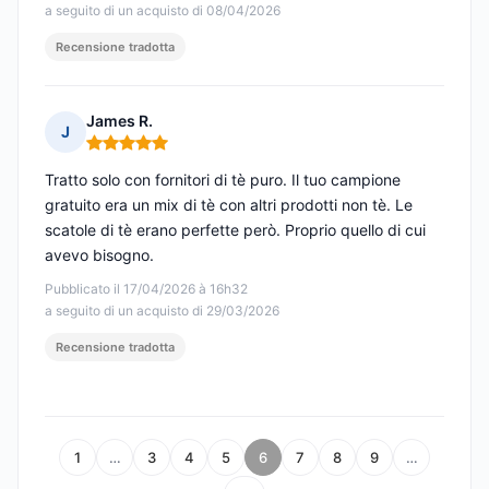
a seguito di un acquisto di 08/04/2026
Recensione tradotta
James R.
J
Nota: 5 su 5
Tratto solo con fornitori di tè puro. Il tuo campione
gratuito era un mix di tè con altri prodotti non tè. Le
scatole di tè erano perfette però. Proprio quello di cui
avevo bisogno.
Pubblicato il 17/04/2026 à 16h32
a seguito di un acquisto di 29/03/2026
Recensione tradotta
1
…
3
4
5
6
7
8
9
…