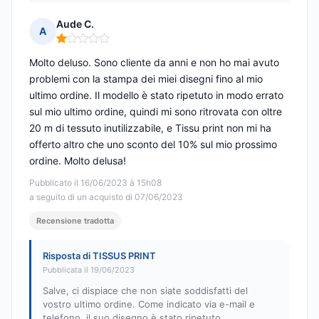
Aude C.
A
Nota: 1 su 5
Molto deluso. Sono cliente da anni e non ho mai avuto
problemi con la stampa dei miei disegni fino al mio
ultimo ordine. Il modello è stato ripetuto in modo errato
sul mio ultimo ordine, quindi mi sono ritrovata con oltre
20 m di tessuto inutilizzabile, e Tissu print non mi ha
offerto altro che uno sconto del 10% sul mio prossimo
ordine. Molto delusa!
Pubblicato il 16/06/2023 à 15h08
a seguito di un acquisto di 07/06/2023
Recensione tradotta
Risposta di TISSUS PRINT
Pubblicata il 19/06/2023
Salve, ci dispiace che non siate soddisfatti del
vostro ultimo ordine. Come indicato via e-mail e
telefono, il suo disegno è stato ripetuto