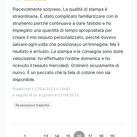
Nota: 5 su 5
Piacevolmente sorpreso. La qualità di stampa è
straordinaria. È stato complicato familiarizzare con lo
strumento perché continuava a dare fastidio e ho
impiegato una quantità di tempo spropositata per
creare il mio tessuto personalizzato, perché dovevo
salvare ogni volta che posizionavo un'immagine. Ma il
risultato è arrivato. La stampa e la consegna sono state
velocissime: ho effettuato l'ordine domenica e ho
ricevuto il tessuto mercoledì. Ordinerò sicuramente di
nuovo. È un peccato che la tela di cotone non sia
disponibile.
Pubblicato il 27/04/2023 à 13h47
a seguito di un acquisto di 23/04/2023
Recensione tradotta
1
…
13
14
15
16
17
18
19