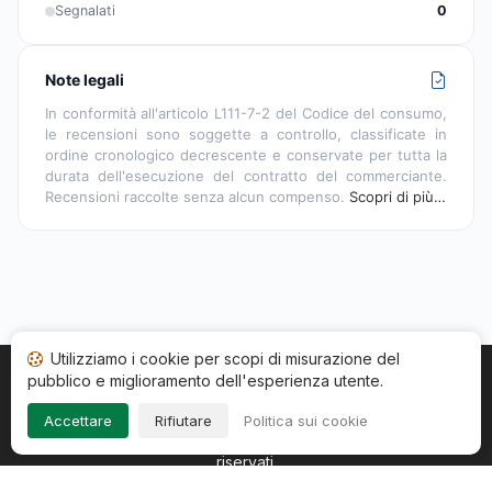
Segnalati
0
Note legali
In conformità all'articolo L111-7-2 del Codice del consumo,
le recensioni sono soggette a controllo, classificate in
ordine cronologico decrescente e conservate per tutta la
durata dell'esecuzione del contratto del commerciante.
Recensioni raccolte senza alcun compenso.
Scopri di più…
Utilizziamo i cookie per scopi di misurazione del
pubblico e miglioramento dell'esperienza utente.
Home
Stato recensioni
Categorie
CGU
Cookie
Impressum
Accettare
Rifiutare
Politica sui cookie
Copyright © 2026
Società Recensioni Garantite
. Tutti i diritti
riservati.