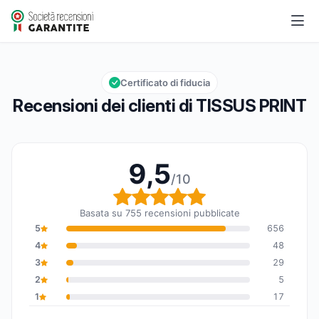
TISSUS PRINT
9,5/10
Valutazione globale: 9,5 su 10
Certificato di fiducia
Recensioni dei clienti di TISSUS PRINT
9,5
/10
Valutazione globale: 9,
Basata su 755 recensioni pubblicate
5
656
4
48
3
29
2
5
1
17