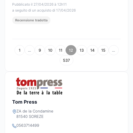
Pubblicato il 27/04/2026 à 12h11
a seguito di un acquisto di 17/04/2026
Recensione tradotta
1
…
9
10
11
12
13
14
15
…
537
Tom Press
ZA de la Condamine
81540 SOREZE
0563714499