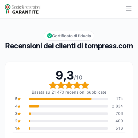
tompress.com
9,3/10
Valutazione globale: 9,3 su 10
Certificato di fiducia
Recensioni dei clienti di tompress.com
9,3
/10
Valutazione globale: 9,
Basata su 21 470 recensioni pubblicate
5
17k
4
2 834
3
706
2
409
1
516