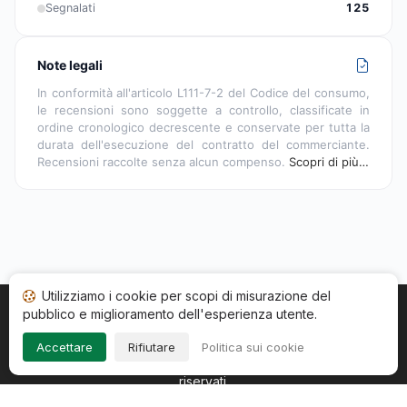
Segnalati
125
Note legali
In conformità all'articolo L111-7-2 del Codice del consumo,
le recensioni sono soggette a controllo, classificate in
ordine cronologico decrescente e conservate per tutta la
durata dell'esecuzione del contratto del commerciante.
Recensioni raccolte senza alcun compenso.
Scopri di più…
Utilizziamo i cookie per scopi di misurazione del
pubblico e miglioramento dell'esperienza utente.
Home
Stato recensioni
Categorie
CGU
Cookie
Impressum
Accettare
Rifiutare
Politica sui cookie
Copyright © 2026
Società Recensioni Garantite
. Tutti i diritti
riservati.