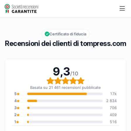
tompress.com
9,3/10
Valutazione globale: 9,3 su 10
Certificato di fiducia
Recensioni dei clienti di tompress.com
9,3
/10
Valutazione globale: 9,
Basata su 21 461 recensioni pubblicate
5
17k
4
2 834
3
706
2
409
1
516