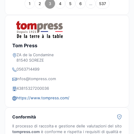
1
2
3
4
5
6
…
537
Tom Press
ZA de la Condamine
81540 SOREZE
0563714499
infos@tompress.com
43815327200036
https://www.tompress.com/
Conformità
Il processo di raccolta e gestione delle valutazioni del sito
tompress.com
è conforme e rispetta i requisiti di qualità e