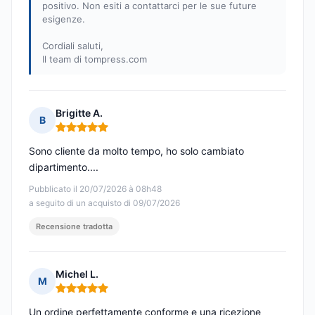
positivo. Non esiti a contattarci per le sue future
esigenze.
Cordiali saluti,
Il team di tompress.com
Brigitte A.
B
Nota: 5 su 5
Sono cliente da molto tempo, ho solo cambiato
dipartimento....
Pubblicato il 20/07/2026 à 08h48
a seguito di un acquisto di 09/07/2026
Recensione tradotta
Michel L.
M
Nota: 5 su 5
Un ordine perfettamente conforme e una ricezione