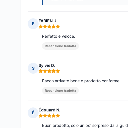
FABIEN U.
F
Nota: 5 su 5
Perfetto e veloce.
Recensione tradotta
Sylvie D.
S
Nota: 5 su 5
Pacco arrivato bene e prodotto conforme
Recensione tradotta
Édouard N.
É
Nota: 5 su 5
Buon prodotto, solo un po' sorpreso dalla guid