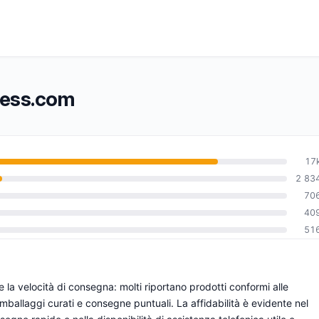
press.com
17
2 83
70
0
40
51
 e la velocità di consegna: molti riportano prodotti conformi alle
 imballaggi curati e consegne puntuali. La affidabilità è evidente nel