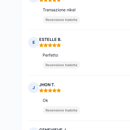
Nota: 5 su 5
Transazione nikel
Recensione tradotta
ESTELLE B.
E
Nota: 5 su 5
Perfetto
Recensione tradotta
JHON T.
J
Nota: 5 su 5
Ok
Recensione tradotta
GENEVIEVE J.