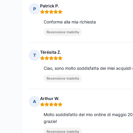
Patrick P.
P
Nota: 5 su 5
Conforme alla mia richiesta
Recensione tradotta
Térésita Z.
T
Nota: 5 su 5
Ciao, sono molto soddisfatta dei miei acquis
Recensione tradotta
Arthur W.
A
Nota: 5 su 5
Molto soddisfatto del mio ordine di maggio 2
grazie!
Recensione tradotta