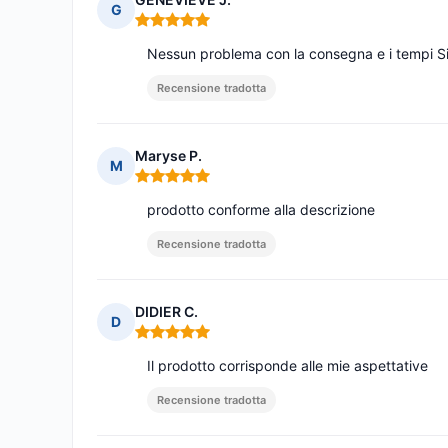
G
Nota: 5 su 5
Nessun problema con la consegna e i tempi Si
Recensione tradotta
Maryse P.
M
Nota: 5 su 5
prodotto conforme alla descrizione
Recensione tradotta
DIDIER C.
D
Nota: 5 su 5
Il prodotto corrisponde alle mie aspettative
Recensione tradotta