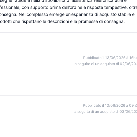
nsegne rapide e nella disponibilità di assistenza telefonica utile e
rofessionale, con supporto prima dell’ordine e risposte tempestive, oltr
consegna. Nel complesso emerge un’esperienza di acquisto stabile e
odotti che rispettano le descrizioni e le promesse di consegna.
Pubblicato il 13/06/2026 à 16h
a seguito di un acquisto di 02/06/20
Pubblicato il 13/06/2026 à 09h
a seguito di un acquisto di 03/06/20