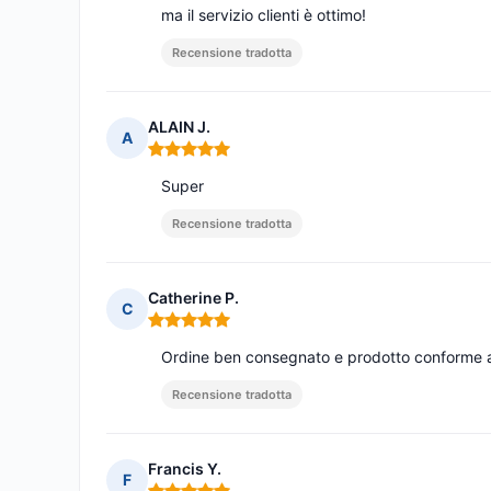
ma il servizio clienti è ottimo!
Recensione tradotta
ALAIN J.
A
Nota: 5 su 5
Super
Recensione tradotta
Catherine P.
C
Nota: 5 su 5
Ordine ben consegnato e prodotto conforme al
Recensione tradotta
Francis Y.
F