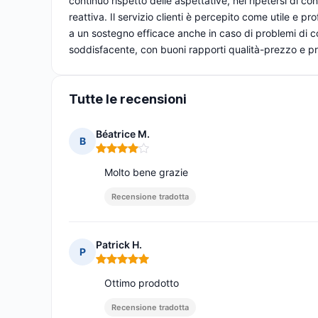
continuo rispetto delle aspettative, nel ripetersi di co
reattiva. Il servizio clienti è percepito come utile e p
a un sostegno efficace anche in caso di problemi di 
soddisfacente, con buoni rapporti qualità-prezzo e pr
Tutte le recensioni
Béatrice M.
B
Nota: 4 su 5
Molto bene grazie
Recensione tradotta
Patrick H.
P
Nota: 5 su 5
Ottimo prodotto
Recensione tradotta