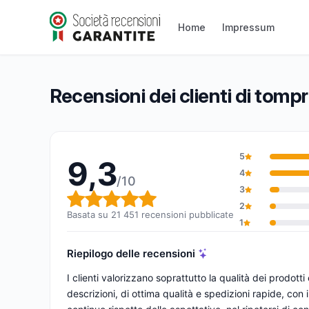
tompress.com
Home
Impressum
9,3/10
(21 451 recensioni)
Valutazione globale: 9,3 su 10
Recensioni dei clienti di tom
5
9,3
4
/10
3
Valutazione globale: 9,3 su 1
2
Basata su 21 451 recensioni pubblicate
1
Riepilogo delle recensioni
I clienti valorizzano soprattutto la qualità dei prodotti
descrizioni, di ottima qualità e spedizioni rapide, con