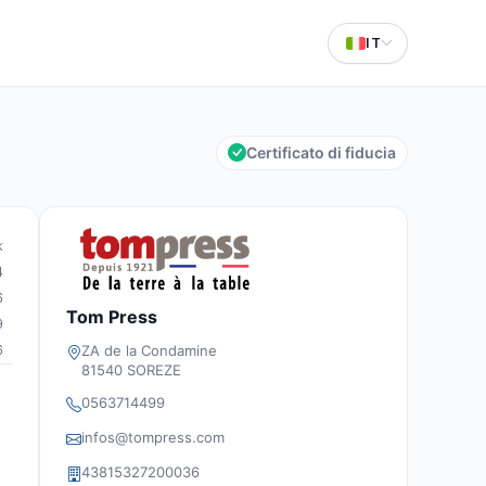
IT
Certificato di fiducia
k
4
6
Tom Press
9
6
ZA de la Condamine
81540 SOREZE
0563714499
infos@tompress.com
43815327200036