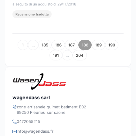
a seguito di un acquisto di 29/11/2018
Recensione tradotta
1
…
185
186
187
188
189
190
191
…
204
wagendass sarl
zone artisanale guimet batiment E02
69250 Fleurieu sur saone
0472055215
info@wagendass.fr