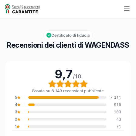
WAGENDASS
9,7/10
Valutazione globale: 9,7 su 10
Certificato di fiducia
Recensioni dei clienti di WAGENDASS
9,7
/10
Valutazione globale: 9,7
Basata su 8 149 recensioni pubblicate
5
7 311
4
615
3
109
2
43
1
71