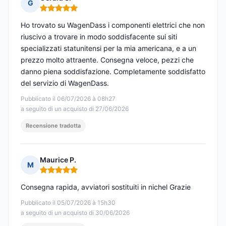
G
Nota: 5 su 5
Ho trovato su WagenDass i componenti elettrici che non
riuscivo a trovare in modo soddisfacente sui siti
specializzati statunitensi per la mia americana, e a un
prezzo molto attraente. Consegna veloce, pezzi che
danno piena soddisfazione. Completamente soddisfatto
del servizio di WagenDass.
Pubblicato il 06/07/2026 à 08h27
a seguito di un acquisto di 27/06/2026
Recensione tradotta
Maurice P.
M
Nota: 5 su 5
Consegna rapida, avviatori sostituiti in nichel Grazie
Pubblicato il 05/07/2026 à 15h30
a seguito di un acquisto di 30/06/2026