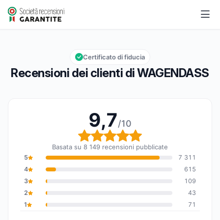
WAGENDASS
9,7/10
Valutazione globale: 9,7 su 10
Certificato di fiducia
Recensioni dei clienti di WAGENDASS
9,7
/10
Valutazione globale: 9,7
Basata su 8 149 recensioni pubblicate
5
7 311
4
615
3
109
2
43
1
71