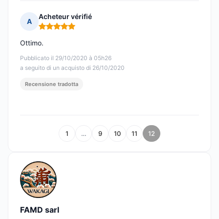
Acheteur vérifié
A
Nota: 5 su 5
Ottimo.
Pubblicato il 29/10/2020 à 05h26
a seguito di un acquisto di 26/10/2020
Recensione tradotta
1
…
9
10
11
12
FAMD sarl