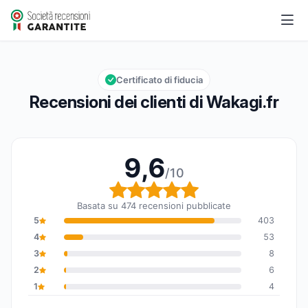
Wakagi.fr
9,6/10
Valutazione globale: 9,6 su 10
Certificato di fiducia
Recensioni dei clienti di Wakagi.fr
9,6
/10
Valutazione globale: 9,6
Basata su 474 recensioni pubblicate
5
403
4
53
3
8
2
6
1
4