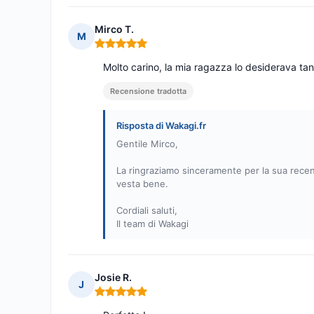
Mirco T.
M
Nota: 5 su 5
Molto carino, la mia ragazza lo desiderava tan
Recensione tradotta
Risposta di Wakagi.fr
Gentile Mirco,
La ringraziamo sinceramente per la sua recens
vesta bene.
Cordiali saluti,
Il team di Wakagi
Josie R.
J
Nota: 5 su 5