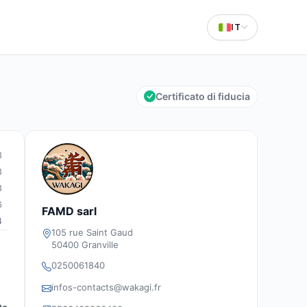
IT
Certificato di fiducia
3
3
8
6
FAMD sarl
4
105 rue Saint Gaud
50400 Granville
0250061840
infos-contacts@wakagi.fr