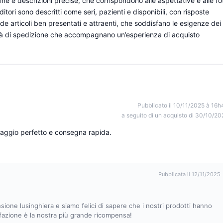
line e descrizioni precise, che corrispondono alle aspettative e alle fo
nditori sono descritti come seri, pazienti e disponibili, con risposte
de articoli ben presentati e attraenti, che soddisfano le esigenze dei
ocità di spedizione che accompagnano un’esperienza di acquisto
Pubblicato il 10/11/2025 à 16h
a seguito di un acquisto di 30/10/20
llaggio perfetto e consegna rapida.
Pubblicata il 12/11/2025
ione lusinghiera e siamo felici di sapere che i nostri prodotti hanno
sfazione è la nostra più grande ricompensa!