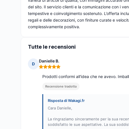
varietà di articoli di qualità, con immagini accurate on
del sito. Il servizio clienti e la comunicazione con i ve
tempestive e coinvolgimento sostenuto. L’offerta inclu
regali e delle decorazioni, con finiture curate e vel
complessivamente positiva.
Tutte le recensioni
Danielle B.
D
Nota: 5 su 5
Prodotti conformi all'idea che ne avevo. Imba
Recensione tradotta
Risposta di Wakagi.fr
Cara Danielle,
La ringraziamo sinceramente per la sua recens
soddisfatto le sue aspettative. La sua soddi