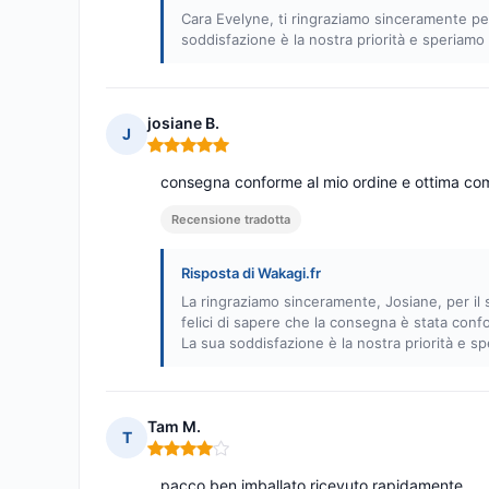
Cara Evelyne, ti ringraziamo sinceramente per
soddisfazione è la nostra priorità e speriamo 
josiane B.
J
Nota: 5 su 5
consegna conforme al mio ordine e ottima c
Recensione tradotta
Risposta di Wakagi.fr
La ringraziamo sinceramente, Josiane, per il
felici di sapere che la consegna è stata con
La sua soddisfazione è la nostra priorità e sp
Tam M.
T
Nota: 4 su 5
pacco ben imballato ricevuto rapidamente