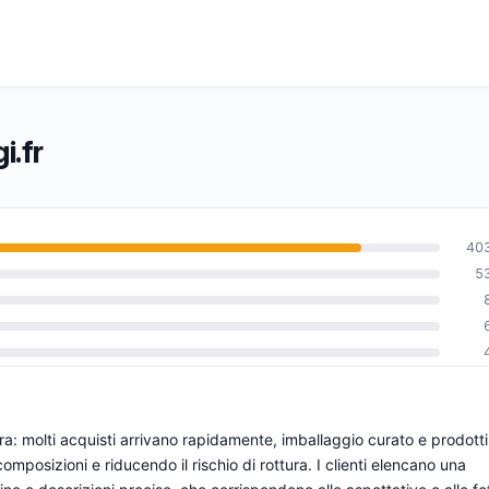
i.fr
40
5
0
a: molti acquisti arrivano rapidamente, imballaggio curato e prodotti
omposizioni e riducendo il rischio di rottura. I clienti elencano una