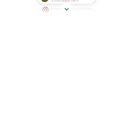
Il 27/07/2026 a 12h15
i
Molto soddisfatto!
Jean Claude K.
Il 27/07/2026 a 08h35
i
Rispetta le aspettative.
Antonio M.
Il 26/07/2026 a 13h47
i
Eccellente boutique, molto
reattiva. Avevo bisogno del mio
ordine con urgenza, in 3 giorni
lo riceverò ...
ALAIN P.
Il 17/07/2026 a 10h03