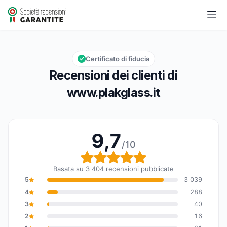
www.plakglass.it
9,7/10
Valutazione globale: 9,7 su 10
Certificato di fiducia
Recensioni dei clienti di
www.plakglass.it
9,7
/10
Valutazione globale: 9,7
Basata su 3 404 recensioni pubblicate
5
3 039
4
288
3
40
2
16