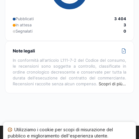
Pubblicati
3 404
In attesa
3
Segnalati
0
Note legali
In conformità all'articolo L111-7-2 del Codice del consumo,
le recensioni sono soggette a controllo, classificate in
ordine cronologico decrescente e conservate per tutta la
durata dell'esecuzione del contratto del commerciante.
Recensioni raccolte senza alcun compenso.
Scopri di più…
Utilizziamo i cookie per scopi di misurazione del
pubblico e miglioramento dell'esperienza utente.
Home
Stato recensioni
Categorie
CGU
Cookie