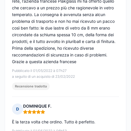
rete, l'azienda francese Plakglass mi ha offerto quello
che cercavo a un prezzo più che ragionevole in vetro
temperato. La consegna è avvenuta senza alcun
problema di trasporto e non ho mai ricevuto un pacco
così ben fatto: le due lastre di vetro da 8 mm erano
circondate da schiuma spessa 10 cm, della forma dei
prodotti, e il tutto avvolto in pluriball e carta di finitura.
Prima della spedizione, ho ricevuto diverse
raccomandazioni di sicurezza in caso di problemi.
Grazie a questa azienda francese
Pubblicato il 01/05/2022 à 07h27
a seguito di un acquisto di 23/02/2022
Recensione tradotta
DOMINIQUE F.
D
Nota: 5 su 5
È la terza volta che ordino. Tutto è perfetto.
Pubblicato il 01/05/2022 à 06h53