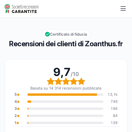
Zoanthus.fr
9,7/10
Valutazione globale: 9,7 su 10
Certificato di fiducia
Recensioni dei clienti di Zoanthus.fr
9,7
/10
Valutazione globale: 9,7
Basata su 14 314 recensioni pubblicate
5
13,1k
4
749
3
196
2
84
1
139